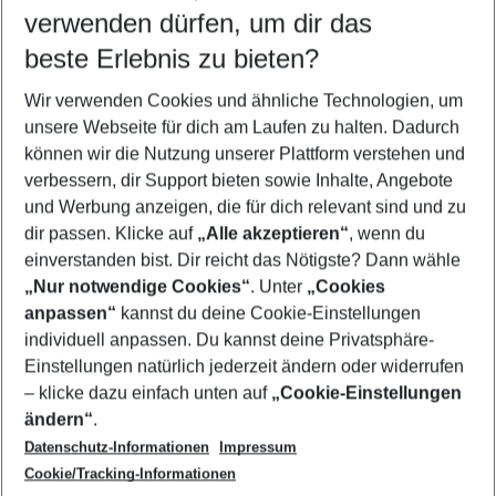
verwenden dürfen, um dir das
Wähle deinen Reisezeitraum
11.08.26
–
09.08.27
5-8 Nächte
beste Erlebnis zu bieten?
Wer wird verreisen
Wir verwenden Cookies und ähnliche Technologien, um
2 Erwachsene
Keine Kinder
unsere Webseite für dich am Laufen zu halten. Dadurch
können wir die Nutzung unserer Plattform verstehen und
Mehr Filter anzeigen
verbessern, dir Support bieten sowie Inhalte, Angebote
und Werbung anzeigen, die für dich relevant sind und zu
dir passen. Klicke auf
„Alle akzeptieren“
, wenn du
einverstanden bist. Dir reicht das Nötigste? Dann wähle
„Nur notwendige Cookies“
. Unter
„Cookies
anpassen“
kannst du deine Cookie-Einstellungen
Footer
Footer navigation
individuell anpassen. Du kannst deine Privatsphäre-
Über uns
Einstellungen natürlich jederzeit ändern oder widerrufen
AGB
– klicke dazu einfach unten auf
„Cookie-Einstellungen
Service & Hilfe
Bestpreisgarantie
ändern“
.
Datenschutz-Informationen
Impressum
Agenturbetreuung
Cookie-Einstellungen ändern
Folge uns
Barrierefreies Reisen
Cookie/Tracking-Informationen
Cookie-Richtlinie