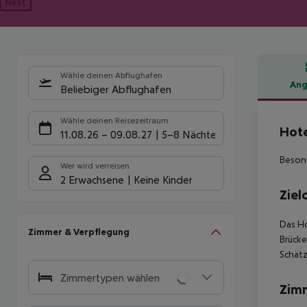
Next
Wähle deinen Abflughafen
Ang
Beliebiger Abflughafen
Hote
Wähle deinen Reisezeitraum
Hote
11.08.26
–
09.08.27
5-8 Nächte
Beson
Wer wird verreisen
2 Erwachsene
Keine Kinder
Ziel
Das Ho
Zimmer & Verpflegung
Brücke
Schätz
Zimmertypen wählen
Zim