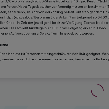
 ca. 3,10 ¤ pro Person/Nacht 3-Sterne Hotel: ca. 2,40 ¤ pro Person/Nacht 
 pro Person/Nacht Tagesbesucher von Venedig müssen an bestimmten Tage
hten, es sei denn, sie sind von der Zahlung befreit. Unter folgendem Lin
en: https://cda.ve.it/de/ Bei planmäßiger Ankunft im Zielgebiet ab 04:0
ellen Check-In-Zeit des jeweiligen Hotels zur Verfügung. Ebenso ist die 
alten. Dies schließt Rückflüge bis 3:00 Uhr am Folgetag ein. Früh-Chec
einen Aufpreis über unser Service Team hinzugebucht werden.
eis:
Reise ist nicht für Personen mit eingeschränkter Mobilität geeignet. We
 wenden Sie sich bitte an unseren Kundenservice, bevor Sie Ihre Buchung