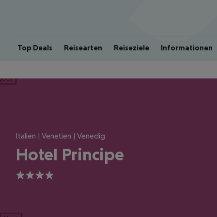
Top Deals
Reisearten
Reiseziele
Informationen
ious
Italien | Venetien | Venedig
Hotel Principe
4