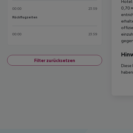
Hotel:
0,70 ¤
00:00
23:59
entric
Rückflugzeiten
Rückflugzeiten
erhalt
offizi
einzuh
00:00
23:59
gegen 
Hinw
Filter zurücksetzen
Diese 
haben,