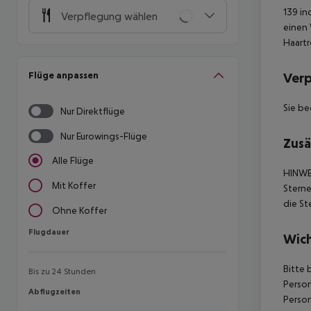
139 in
Verpflegung wählen
einen 
Haartr
Flüge anpassen
Ver
Sie be
Nur Direktflüge
Nur Eurowings-Flüge
Zusä
Alle Flüge
HINWE
Mit Koffer
Sterne
die St
Ohne Koffer
Flugdauer
Flugdauer
Wich
Bitte 
Bis zu 24 Stunden
Person
Abflugzeiten
Abflugzeiten
Person