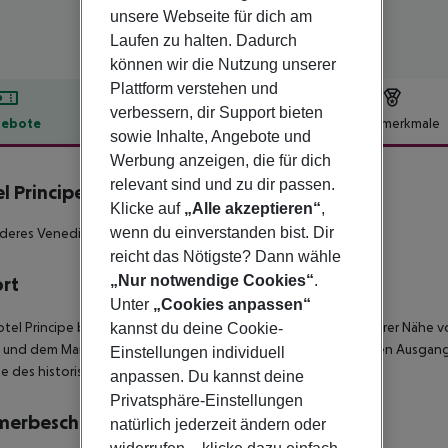
unsere Webseite für dich am
Laufen zu halten. Dadurch
können wir die Nutzung unserer
Plattform verstehen und
verbessern, dir Support bieten
ebote
Hotelbeschreibung
Hotelmerkmale
sowie Inhalte, Angebote und
lbeschreibung
Werbung anzeigen, die für dich
relevant sind und zu dir passen.
l Principe
Klicke auf
„Alle akzeptieren“
,
4
wenn du einverstanden bist. Dir
deres Venedig Hotel am Canal Grande!
reicht das Nötigste? Dann wähle
„Nur notwendige Cookies“
.
ort
Unter
„Cookies anpassen“
tel Principe befindet sich in der Lista di Spagna, in unmittelbarer Nähe 
kannst du deine Cookie-
 und dem Markusplatz fahren, und stellt einen ausgezeichneten Ausgan
Einstellungen individuell
e des historischen Zentrums von Venedig dar.
anpassen. Du kannst deine
Privatsphäre-Einstellungen
merbeschreibung
natürlich jederzeit ändern oder