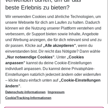
11.08.26
–
09.08.27
5-8 Nächte
beste Erlebnis zu bieten?
Wer wird verreisen
Wir verwenden Cookies und ähnliche Technologien, um
2 Erwachsene
Keine Kinder
unsere Webseite für dich am Laufen zu halten. Dadurch
können wir die Nutzung unserer Plattform verstehen und
Mehr Filter anzeigen
verbessern, dir Support bieten sowie Inhalte, Angebote
und Werbung anzeigen, die für dich relevant sind und zu
dir passen. Klicke auf
„Alle akzeptieren“
, wenn du
einverstanden bist. Dir reicht das Nötigste? Dann wähle
„Nur notwendige Cookies“
. Unter
„Cookies
anpassen“
kannst du deine Cookie-Einstellungen
Footer
Footer navigation
individuell anpassen. Du kannst deine Privatsphäre-
Über uns
Einstellungen natürlich jederzeit ändern oder widerrufen
AGB
– klicke dazu einfach unten auf
„Cookie-Einstellungen
Service & Hilfe
Bestpreisgarantie
ändern“
.
Datenschutz-Informationen
Impressum
Agenturbetreuung
Cookie-Einstellungen ändern
Folge uns
Barrierefreies Reisen
Cookie/Tracking-Informationen
Cookie-Richtlinie
Check-in
Datenschutz