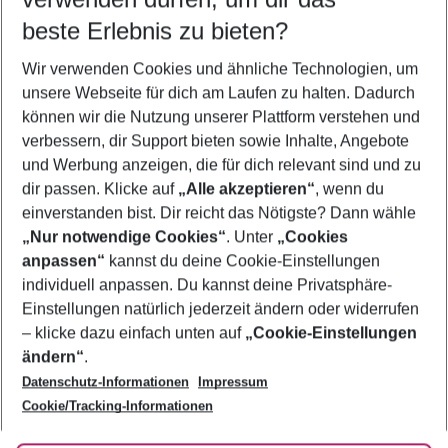
11.08.26
–
09.08.27
5-8 Nächte
beste Erlebnis zu bieten?
Wer wird verreisen
Wir verwenden Cookies und ähnliche Technologien, um
2 Erwachsene
Keine Kinder
unsere Webseite für dich am Laufen zu halten. Dadurch
können wir die Nutzung unserer Plattform verstehen und
Mehr Filter anzeigen
verbessern, dir Support bieten sowie Inhalte, Angebote
und Werbung anzeigen, die für dich relevant sind und zu
dir passen. Klicke auf
„Alle akzeptieren“
, wenn du
einverstanden bist. Dir reicht das Nötigste? Dann wähle
„Nur notwendige Cookies“
. Unter
„Cookies
anpassen“
kannst du deine Cookie-Einstellungen
Footer
Footer navigation
individuell anpassen. Du kannst deine Privatsphäre-
Über uns
Einstellungen natürlich jederzeit ändern oder widerrufen
AGB
– klicke dazu einfach unten auf
„Cookie-Einstellungen
Service & Hilfe
Bestpreisgarantie
ändern“
.
Datenschutz-Informationen
Impressum
Agenturbetreuung
Cookie-Einstellungen ändern
Folge uns
Barrierefreies Reisen
Cookie/Tracking-Informationen
Cookie-Richtlinie
Check-in
Datenschutz