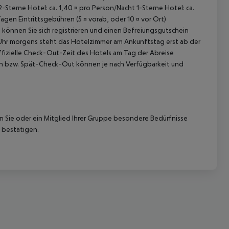
2-Sterne Hotel: ca. 1,40 ¤ pro Person/Nacht 1-Sterne Hotel: ca.
n Eintrittsgebühren (5 ¤ vorab, oder 10 ¤ vor Ort)
k können Sie sich registrieren und einen Befreiungsgutschein
0 Uhr morgens steht das Hotelzimmer am Ankunftstag erst ab der
offizielle Check-Out-Zeit des Hotels am Tag der Abreise
k-In bzw. Spät-Check-Out können je nach Verfügbarkeit und
 akzeptieren
nn Sie oder ein Mitglied Ihrer Gruppe besondere Bedürfnisse
 bestätigen.