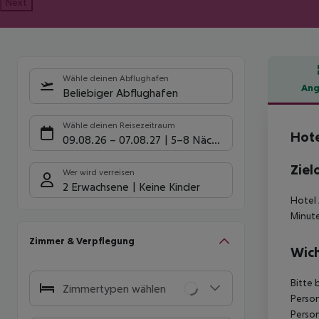
Next
Wähle deinen Abflughafen
Ang
Beliebiger Abflughafen
Hote
Wähle deinen Reisezeitraum
Hote
09.08.26
–
07.08.27
5-8 Nächte
Ziel
Wer wird verreisen
2 Erwachsene
Keine Kinder
Hotel 
Minute
Zimmer & Verpflegung
Wich
Bitte 
Zimmertypen wählen
Person
Person