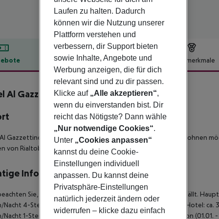
Laufen zu halten. Dadurch
können wir die Nutzung unserer
Plattform verstehen und
verbessern, dir Support bieten
sowie Inhalte, Angebote und
ebote
Hotelbeschreibung
Hotelmerkmale
Werbung anzeigen, die für dich
lbeschreibung
relevant sind und zu dir passen.
l Al Gazzettino
Klicke auf
„Alle akzeptieren“
,
3
wenn du einverstanden bist. Dir
ort
reicht das Nötigste? Dann wähle
„Nur notwendige Cookies“
.
Al Gazzettino ist ideal für diejenigen, die zentral in Venedig wohnen mö
Unter
„Cookies anpassen“
n von Rialtobrücke entfernt
kannst du deine Cookie-
Einstellungen individuell
tige Informationen
anpassen. Du kannst deine
Privatsphäre-Einstellungen
beachten Sie, dass vor Ort pro Person eine Touristensteuer anfällt. Hauptsa
natürlich jederzeit ändern oder
/Nacht 4-Sterne Hotel: ca. 4,50 ¤ pro Person/Nacht 3-Sterne Hotel: ca. 3
widerrufen – klicke dazu einfach
/Nacht 1-Sterne Hotel: ca. 1,00 ¤ pro Person/Nacht Nebensaison (01.01. - 