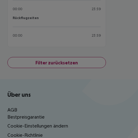
00:00
23:59
Rückflugzeiten
Rückflugzeiten
00:00
23:59
Filter zurücksetzen
Footer
Footer navigation
Über uns
AGB
Bestpreisgarantie
Cookie-Einstellungen ändern
Cookie-Richtlinie