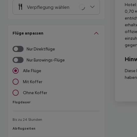
Hotel:
Verpflegung wählen
0,70 ¤
entric
erhalt
offizi
Flüge anpassen
einzuh
gegen 
Nur Direktflüge
Hinw
Nur Eurowings-Flüge
Diese 
Alle Flüge
haben,
Mit Koffer
Ohne Koffer
Flugdauer
Flugdauer
Bis zu 24 Stunden
Abflugzeiten
Abflugzeiten