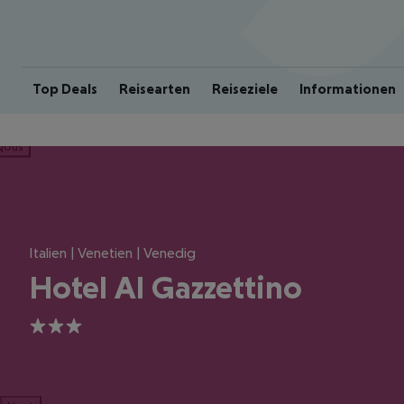
Top Deals
Reisearten
Reiseziele
Informationen
ious
Italien | Venetien | Venedig
Hotel Al Gazzettino
3