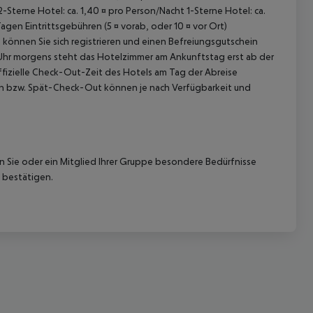
2-Sterne Hotel: ca. 1,40 ¤ pro Person/Nacht 1-Sterne Hotel: ca.
n Eintrittsgebühren (5 ¤ vorab, oder 10 ¤ vor Ort)
k können Sie sich registrieren und einen Befreiungsgutschein
0 Uhr morgens steht das Hotelzimmer am Ankunftstag erst ab der
offizielle Check-Out-Zeit des Hotels am Tag der Abreise
k-In bzw. Spät-Check-Out können je nach Verfügbarkeit und
 akzeptieren
nn Sie oder ein Mitglied Ihrer Gruppe besondere Bedürfnisse
 bestätigen.