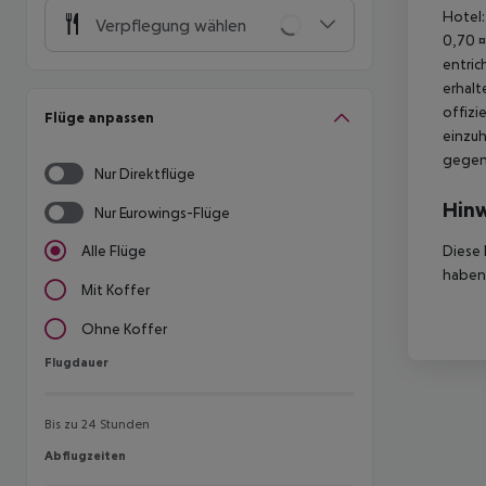
Hotel:
Verpflegung wählen
0,70 ¤
entric
erhalt
offizi
Flüge anpassen
einzuh
gegen 
Nur Direktflüge
Hinw
Nur Eurowings-Flüge
Diese 
Alle Flüge
haben,
Mit Koffer
Ohne Koffer
Flugdauer
Flugdauer
Bis zu 24 Stunden
Abflugzeiten
Abflugzeiten