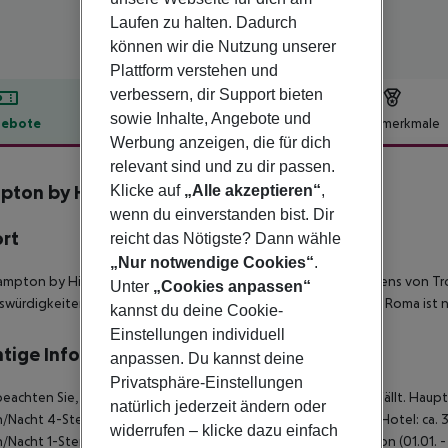
Laufen zu halten. Dadurch
können wir die Nutzung unserer
Plattform verstehen und
verbessern, dir Support bieten
sowie Inhalte, Angebote und
ebote
Hotelbeschreibung
Hotelmerkmale
Werbung anzeigen, die für dich
lbeschreibung
relevant sind und zu dir passen.
ton by Hilton Venice Isola Nuova
Klicke auf
„Alle akzeptieren“
,
0
wenn du einverstanden bist. Dir
ort
reicht das Nötigste? Dann wähle
„Nur notwendige Cookies“
.
mpton by Hilton Venice Isola Nuova liegt in der Nähe des Hafens von
Unter
„Cookies anpassen“
würdigkeiten und anderen Inseln per Vaporetto. Der Piazzale Roma ist nu
kannst du deine Cookie-
Einstellungen individuell
tige Informationen
anpassen. Du kannst deine
Privatsphäre-Einstellungen
beachten Sie, dass vor Ort pro Person eine Touristensteuer anfällt. Hauptsa
natürlich jederzeit ändern oder
/Nacht 4-Sterne Hotel: ca. 4,50 ¤ pro Person/Nacht 3-Sterne Hotel: ca. 3
widerrufen – klicke dazu einfach
/Nacht 1-Sterne Hotel: ca. 1,00 ¤ pro Person/Nacht Nebensaison (01.01. - 