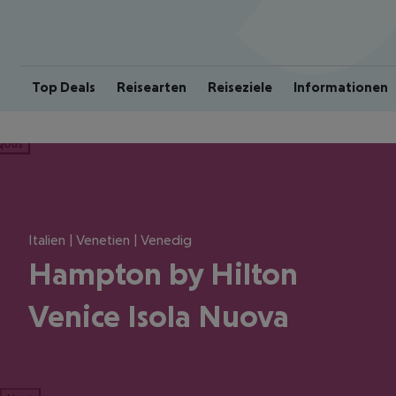
Top Deals
Reisearten
Reiseziele
Informationen
ious
Italien | Venetien | Venedig
Hampton by Hilton
Venice Isola Nuova