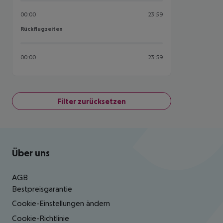
00:00
23:59
Rückflugzeiten
Rückflugzeiten
00:00
23:59
Filter zurücksetzen
Footer
Footer navigation
Über uns
AGB
Bestpreisgarantie
Cookie-Einstellungen ändern
Cookie-Richtlinie