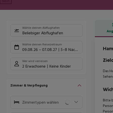
Next
Wähle deinen Abflughafen
Ang
Beliebiger Abflughafen
Hote
Wähle deinen Reisezeitraum
Hamp
09.08.26
–
07.08.27
5-8 Nächte
Ziel
Wer wird verreisen
2 Erwachsene
Keine Kinder
Das Ha
Sehens
Zimmer & Verpflegung
Wich
Bitte 
Zimmertypen wählen
Person
Person