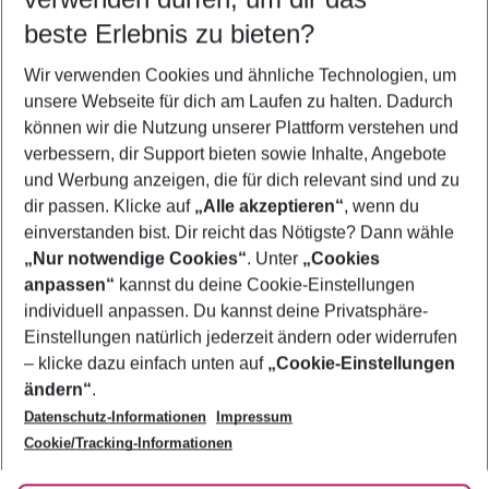
10.08.26
–
08.08.27
5-8 Nächte
beste Erlebnis zu bieten?
Wer wird verreisen
Wir verwenden Cookies und ähnliche Technologien, um
2 Erwachsene
Keine Kinder
unsere Webseite für dich am Laufen zu halten. Dadurch
können wir die Nutzung unserer Plattform verstehen und
Mehr Filter anzeigen
verbessern, dir Support bieten sowie Inhalte, Angebote
und Werbung anzeigen, die für dich relevant sind und zu
dir passen. Klicke auf
„Alle akzeptieren“
, wenn du
einverstanden bist. Dir reicht das Nötigste? Dann wähle
„Nur notwendige Cookies“
. Unter
„Cookies
anpassen“
kannst du deine Cookie-Einstellungen
Footer
Footer navigation
individuell anpassen. Du kannst deine Privatsphäre-
Über uns
Einstellungen natürlich jederzeit ändern oder widerrufen
AGB
– klicke dazu einfach unten auf
„Cookie-Einstellungen
Service & Hilfe
Bestpreisgarantie
ändern“
.
Datenschutz-Informationen
Impressum
Agenturbetreuung
Cookie-Einstellungen ändern
Folge uns
Barrierefreies Reisen
Cookie/Tracking-Informationen
Cookie-Richtlinie
Check-in
Datenschutz