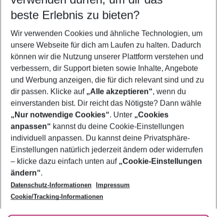
08.08.26
–
06.08.27
5-8 Nächte
beste Erlebnis zu bieten?
Wer wird verreisen
Wir verwenden Cookies und ähnliche Technologien, um
2 Erwachsene
Keine Kinder
unsere Webseite für dich am Laufen zu halten. Dadurch
können wir die Nutzung unserer Plattform verstehen und
Mehr Filter anzeigen
verbessern, dir Support bieten sowie Inhalte, Angebote
und Werbung anzeigen, die für dich relevant sind und zu
dir passen. Klicke auf
„Alle akzeptieren“
, wenn du
einverstanden bist. Dir reicht das Nötigste? Dann wähle
„Nur notwendige Cookies“
. Unter
„Cookies
anpassen“
kannst du deine Cookie-Einstellungen
Footer
Footer navigation
individuell anpassen. Du kannst deine Privatsphäre-
Über uns
Einstellungen natürlich jederzeit ändern oder widerrufen
AGB
– klicke dazu einfach unten auf
„Cookie-Einstellungen
Service & Hilfe
Bestpreisgarantie
ändern“
.
Datenschutz-Informationen
Impressum
Agenturbetreuung
Cookie-Einstellungen ändern
Folge uns
Barrierefreies Reisen
Cookie/Tracking-Informationen
Cookie-Richtlinie
Check-in
Datenschutz