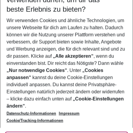
11.08.26
–
09.08.27
5-8 Nächte
beste Erlebnis zu bieten?
Wer wird verreisen
Wir verwenden Cookies und ähnliche Technologien, um
2 Erwachsene
Keine Kinder
unsere Webseite für dich am Laufen zu halten. Dadurch
können wir die Nutzung unserer Plattform verstehen und
Mehr Filter anzeigen
verbessern, dir Support bieten sowie Inhalte, Angebote
und Werbung anzeigen, die für dich relevant sind und zu
dir passen. Klicke auf
„Alle akzeptieren“
, wenn du
einverstanden bist. Dir reicht das Nötigste? Dann wähle
„Nur notwendige Cookies“
. Unter
„Cookies
anpassen“
kannst du deine Cookie-Einstellungen
Footer
Footer navigation
individuell anpassen. Du kannst deine Privatsphäre-
Über uns
Einstellungen natürlich jederzeit ändern oder widerrufen
AGB
– klicke dazu einfach unten auf
„Cookie-Einstellungen
Service & Hilfe
Bestpreisgarantie
ändern“
.
Datenschutz-Informationen
Impressum
Agenturbetreuung
Cookie-Einstellungen ändern
Folge uns
Barrierefreies Reisen
Cookie/Tracking-Informationen
Cookie-Richtlinie
Check-in
Datenschutz