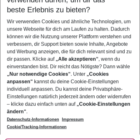
08.08.26
–
06.08.27
5-8 Nächte
beste Erlebnis zu bieten?
Wer wird verreisen
Wir verwenden Cookies und ähnliche Technologien, um
2 Erwachsene
Keine Kinder
unsere Webseite für dich am Laufen zu halten. Dadurch
können wir die Nutzung unserer Plattform verstehen und
Mehr Filter anzeigen
verbessern, dir Support bieten sowie Inhalte, Angebote
und Werbung anzeigen, die für dich relevant sind und zu
dir passen. Klicke auf
„Alle akzeptieren“
, wenn du
einverstanden bist. Dir reicht das Nötigste? Dann wähle
„Nur notwendige Cookies“
. Unter
„Cookies
anpassen“
kannst du deine Cookie-Einstellungen
Footer
Footer navigation
individuell anpassen. Du kannst deine Privatsphäre-
Über uns
Einstellungen natürlich jederzeit ändern oder widerrufen
AGB
– klicke dazu einfach unten auf
„Cookie-Einstellungen
Service & Hilfe
Bestpreisgarantie
ändern“
.
Datenschutz-Informationen
Impressum
Agenturbetreuung
Cookie-Einstellungen ändern
Folge uns
Barrierefreies Reisen
Cookie/Tracking-Informationen
Cookie-Richtlinie
Check-in
Datenschutz