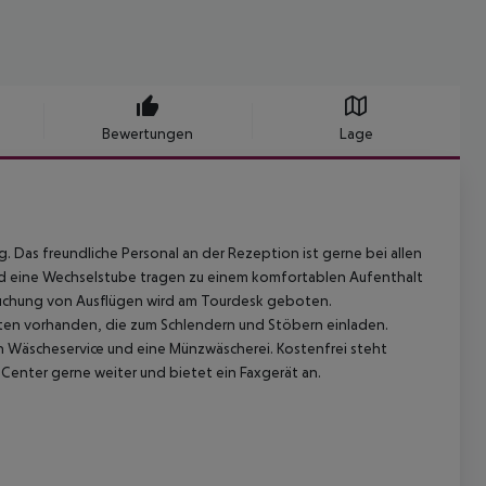
Bewertungen
Lage
. Das freundliche Personal an der Rezeption ist gerne bei allen
und eine Wechselstube tragen zu einem komfortablen Aufenthalt
 Buchung von Ausflügen wird am Tourdesk geboten.
ften vorhanden, die zum Schlendern und Stöbern einladen.
 Wäscheservice und eine Münzwäscherei. Kostenfrei steht
Center gerne weiter und bietet ein Faxgerät an.