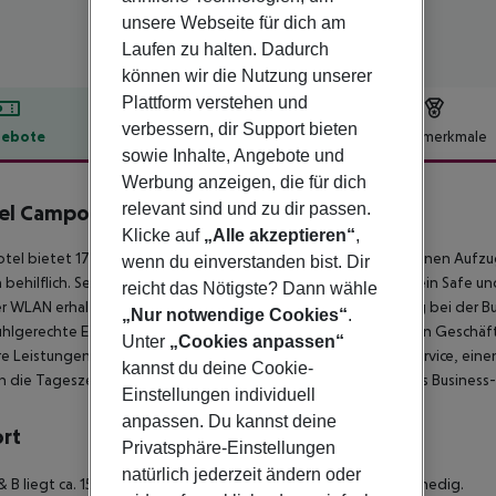
unsere Webseite für dich am
Laufen zu halten. Dadurch
können wir die Nutzung unserer
Plattform verstehen und
verbessern, dir Support bieten
ebote
Hotelbeschreibung
Hotelmerkmale
sowie Inhalte, Angebote und
lbeschreibung
Werbung anzeigen, die für dich
relevant sind und zu dir passen.
el Campo 511
Klicke auf
„Alle akzeptieren“
,
tel bietet 17 Zimmer und ein Einzelzimmer und verfügt über einen Aufzug
wenn du einverstanden bist. Dir
 behilflich. Serviceleistungen wie eine Gepäckaufbewahrung, ein Safe 
reicht das Nötigste? Dann wähle
er WLAN erhalten die Gäste Zugang zum Internet. Hilfestellung bei der
„Nur notwendige Cookies“
.
uhlgerechte Einrichtungen sind vorhanden. Es ist eine Reihe von Geschä
Unter
„Cookies anpassen“
e Leistungen umfassen eine Autovermietung, einen Zimmerservice, einen
kannst du deine Cookie-
 die Tageszeitung zur Verfügung. Bei Geschäftlichem hilft das Business-
Einstellungen individuell
anpassen. Du kannst deine
ort
Privatsphäre-Einstellungen
natürlich jederzeit ändern oder
& B liegt ca. 15 km vom Strand entfernt, in zentraler Lage in Venedig.