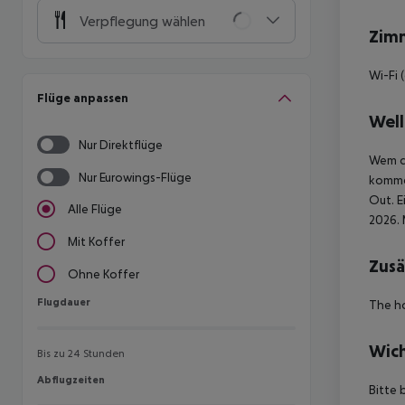
Verpflegung wählen
Zim
Wi-Fi 
Flüge anpassen
Well
Nur Direktflüge
Wem de
Nur Eurowings-Flüge
kommen
Out. E
Alle Flüge
2026. 
Mit Koffer
Zusä
Ohne Koffer
Flugdauer
Flugdauer
The ho
Wich
Bis zu 24 Stunden
Abflugzeiten
Abflugzeiten
Bitte 