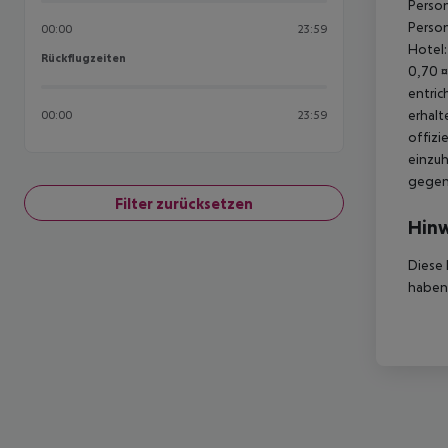
Person
Person
00:00
23:59
Hotel:
Rückflugzeiten
Rückflugzeiten
0,70 ¤
entric
erhalt
00:00
23:59
offizi
einzuh
gegen 
Filter zurücksetzen
Hinw
Diese 
haben,