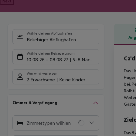
Next
Wähle deinen Abflughafen
Ang
Beliebiger Abflughafen
Hote
Wähle deinen Reisezeitraum
Ca'd
10.08.26
–
08.08.27
5-8 Nächte
Das Ho
Wer wird verreisen
Fragen
2 Erwachsene
Keine Kinder
bei. P
Rollst
Weiter
Zimmer & Verpflegung
Gästen
Ziel
Zimmertypen wählen
Das B 