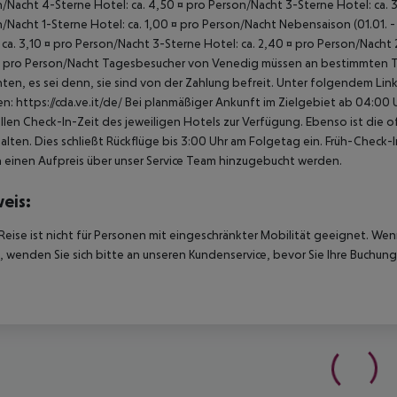
/Nacht 4-Sterne Hotel: ca. 4,50 ¤ pro Person/Nacht 3-Sterne Hotel: ca. 3
/Nacht 1-Sterne Hotel: ca. 1,00 ¤ pro Person/Nacht Nebensaison (01.01. - 
 ca. 3,10 ¤ pro Person/Nacht 3-Sterne Hotel: ca. 2,40 ¤ pro Person/Nacht 
 pro Person/Nacht Tagesbesucher von Venedig müssen an bestimmten Tage
hten, es sei denn, sie sind von der Zahlung befreit. Unter folgendem Lin
en: https://cda.ve.it/de/ Bei planmäßiger Ankunft im Zielgebiet ab 04:0
ellen Check-In-Zeit des jeweiligen Hotels zur Verfügung. Ebenso ist die 
alten. Dies schließt Rückflüge bis 3:00 Uhr am Folgetag ein. Früh-Chec
einen Aufpreis über unser Service Team hinzugebucht werden.
eis:
Reise ist nicht für Personen mit eingeschränkter Mobilität geeignet. We
 wenden Sie sich bitte an unseren Kundenservice, bevor Sie Ihre Buchung