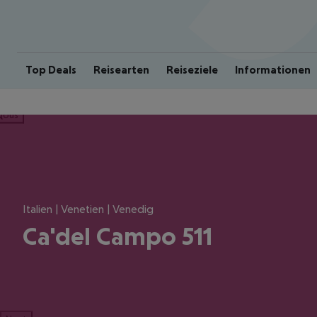
Top Deals
Reisearten
Reiseziele
Informationen
ious
Italien | Venetien | Venedig
Ca'del Campo 511