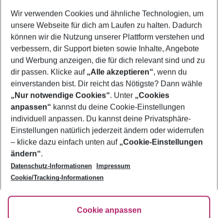
Wer wird verreisen
Wir verwenden Cookies und ähnliche Technologien, um
2 Erwachsene
Keine Kinder
unsere Webseite für dich am Laufen zu halten. Dadurch
können wir die Nutzung unserer Plattform verstehen und
Mehr Filter anzeigen
verbessern, dir Support bieten sowie Inhalte, Angebote
und Werbung anzeigen, die für dich relevant sind und zu
dir passen. Klicke auf
„Alle akzeptieren“
, wenn du
einverstanden bist. Dir reicht das Nötigste? Dann wähle
„Nur notwendige Cookies“
. Unter
„Cookies
anpassen“
kannst du deine Cookie-Einstellungen
Footer
Footer navigation
individuell anpassen. Du kannst deine Privatsphäre-
Über uns
Einstellungen natürlich jederzeit ändern oder widerrufen
AGB
– klicke dazu einfach unten auf
„Cookie-Einstellungen
Service & Hilfe
Bestpreisgarantie
ändern“
.
Datenschutz-Informationen
Impressum
Agenturbetreuung
Cookie-Einstellungen ändern
Folge uns
Barrierefreies Reisen
Cookie/Tracking-Informationen
Cookie-Richtlinie
Check-in
Datenschutz
FAQ
Fakten
Cookie anpassen
HanseMerkur Reiseversicherung
Flexibel buchen