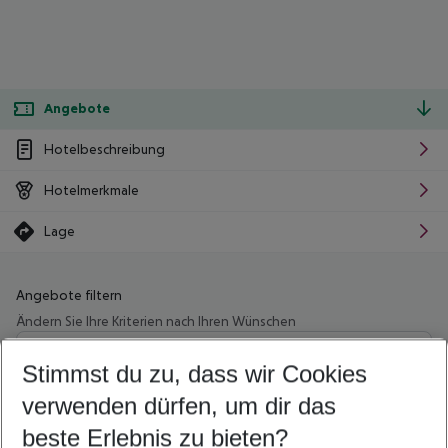
Angebote
Hotelbeschreibung
Hotelmerkmale
Lage
Angebote filtern
Ändern Sie Ihre Kriterien nach Ihren Wünschen
Wähle deinen Abflughafen
Beliebiger Abflughafen
Stimmst du zu, dass wir Cookies
verwenden dürfen, um dir das
Wähle deinen Reisezeitraum
09.08.26
–
07.08.27
5-8 Nächte
beste Erlebnis zu bieten?