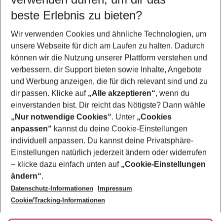
09.08.26
–
07.08.27
5-8 Nächte
beste Erlebnis zu bieten?
Wer wird verreisen
Wir verwenden Cookies und ähnliche Technologien, um
2 Erwachsene
Keine Kinder
unsere Webseite für dich am Laufen zu halten. Dadurch
können wir die Nutzung unserer Plattform verstehen und
Mehr Filter anzeigen
verbessern, dir Support bieten sowie Inhalte, Angebote
und Werbung anzeigen, die für dich relevant sind und zu
dir passen. Klicke auf
„Alle akzeptieren“
, wenn du
einverstanden bist. Dir reicht das Nötigste? Dann wähle
„Nur notwendige Cookies“
. Unter
„Cookies
anpassen“
kannst du deine Cookie-Einstellungen
Footer
Footer navigation
individuell anpassen. Du kannst deine Privatsphäre-
Über uns
Einstellungen natürlich jederzeit ändern oder widerrufen
AGB
– klicke dazu einfach unten auf
„Cookie-Einstellungen
Service & Hilfe
Bestpreisgarantie
ändern“
.
Datenschutz-Informationen
Impressum
Agenturbetreuung
Cookie-Einstellungen ändern
Folge uns
Barrierefreies Reisen
Cookie/Tracking-Informationen
Cookie-Richtlinie
Check-in
Datenschutz