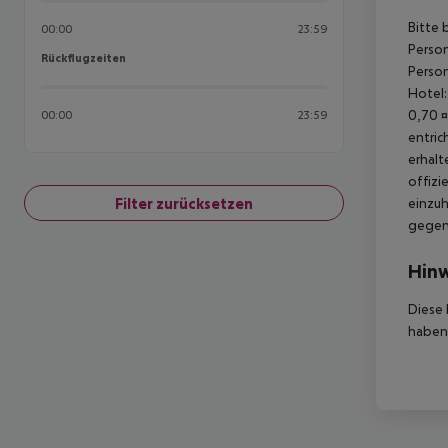
Bitte 
00:00
23:59
Person
Rückflugzeiten
Rückflugzeiten
Person
Hotel:
0,70 ¤
00:00
23:59
entric
erhalt
offizi
Filter zurücksetzen
einzuh
gegen 
Hinw
Diese 
haben,