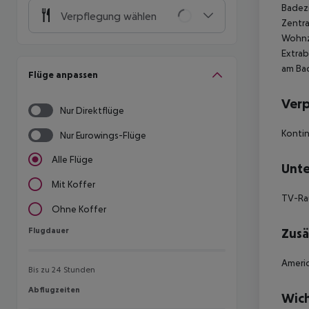
Badezi
Verpflegung wählen
Zentra
Wohnzi
Extrab
am Bad
Flüge anpassen
Ver
Nur Direktflüge
Kontin
Nur Eurowings-Flüge
Alle Flüge
Unte
Mit Koffer
TV-R
Ohne Koffer
Flugdauer
Zusä
Flugdauer
Americ
Bis zu 24 Stunden
Abflugzeiten
Abflugzeiten
Wich