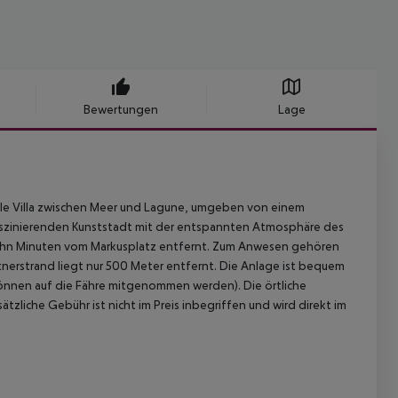
Bewertungen
Lage
elle Villa zwischen Meer und Lagune, umgeben von einem
aszinierenden Kunststadt mit der entspannten Atmosphäre des
 zehn Minuten vom Markusplatz entfernt. Zum Anwesen gehören
rtnerstrand liegt nur 500 Meter entfernt. Die Anlage ist bequem
können auf die Fähre mitgenommen werden). Die örtliche
tzliche Gebühr ist nicht im Preis inbegriffen und wird direkt im