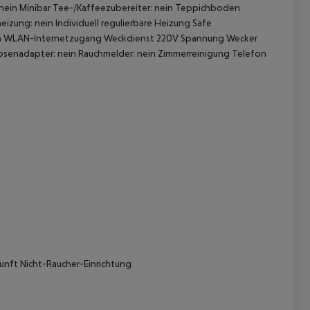
nein Minibar Tee-/Kaffeezubereiter: nein Teppichboden
heizung: nein Individuell regulierbare Heizung Safe
 nein WLAN-Internetzugang Weckdienst 220V Spannung Wecker
dosenadapter: nein Rauchmelder: nein Zimmerreinigung Telefon
 akzeptieren
unft Nicht-Raucher-Einrichtung