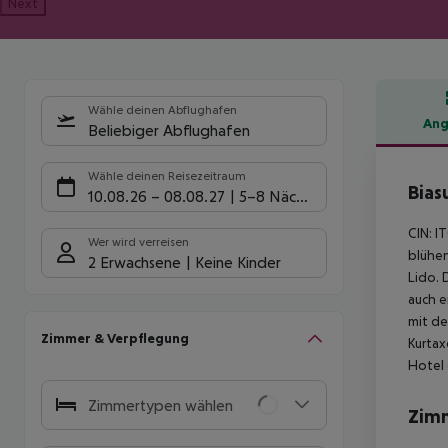
Next
Wähle deinen Abflughafen
Ang
Beliebiger Abflughafen
Hote
Wähle deinen Reisezeitraum
Bias
10.08.26
–
08.08.27
5-8 Nächte
CIN: I
Wer wird verreisen
blühen
2 Erwachsene
Keine Kinder
Lido. 
auch e
mit de
Zimmer & Verpflegung
Kurtax
Hotel 
Zimmertypen wählen
Zim