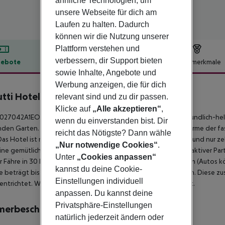
ähnliche Technologien, um
unsere Webseite für dich am
Laufen zu halten. Dadurch
können wir die Nutzung unserer
Plattform verstehen und
verbessern, dir Support bieten
ebote
Hotelbeschreibung
Hotelmerkmale
sowie Inhalte, Angebote und
lbeschreibung
Werbung anzeigen, die für dich
utti Hotel
relevant sind und zu dir passen.
4
Klicke auf
„Alle akzeptieren“
,
T027042A1EO64SEL5 Das Hotel Biasutti in Venedig ist eine freundlich-h
wenn du einverstanden bist. Dir
den Garten. Dank seiner Lage verbindet dieses Haus den Charme der f
reicht das Nötigste? Dann wähle
Das Hotel ist nur zwei Fährstationen von der Biennale Venedig und nur
„Nur notwendige Cookies“
.
ine gemütliche American Bar und eine schöne Terrasse. Ein attraktiver Pa
Unter
„Cookies anpassen“
r Fähre in 30 Minuten von Venedig-Tronchetto aus zu erreichen (Autos 
kannst du deine Cookie-
e beträgt bis zu 3, 60 EUR pro Nacht und Person über 10 Jahren. Diese zusä
Einstellungen individuell
entrichtet. Wir wünschen Ihnen einen angenehmen Aufenthalt.
anpassen. Du kannst deine
Privatsphäre-Einstellungen
merbeschreibung
natürlich jederzeit ändern oder