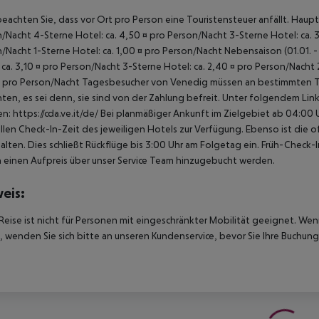
beachten Sie, dass vor Ort pro Person eine Touristensteuer anfällt. Hauptsa
/Nacht 4-Sterne Hotel: ca. 4,50 ¤ pro Person/Nacht 3-Sterne Hotel: ca. 3
/Nacht 1-Sterne Hotel: ca. 1,00 ¤ pro Person/Nacht Nebensaison (01.01. - 
 ca. 3,10 ¤ pro Person/Nacht 3-Sterne Hotel: ca. 2,40 ¤ pro Person/Nacht 
 pro Person/Nacht Tagesbesucher von Venedig müssen an bestimmten Tage
hten, es sei denn, sie sind von der Zahlung befreit. Unter folgendem Lin
en: https://cda.ve.it/de/ Bei planmäßiger Ankunft im Zielgebiet ab 04:0
ellen Check-In-Zeit des jeweiligen Hotels zur Verfügung. Ebenso ist die 
alten. Dies schließt Rückflüge bis 3:00 Uhr am Folgetag ein. Früh-Chec
einen Aufpreis über unser Service Team hinzugebucht werden.
eis:
Reise ist nicht für Personen mit eingeschränkter Mobilität geeignet. We
 wenden Sie sich bitte an unseren Kundenservice, bevor Sie Ihre Buchung