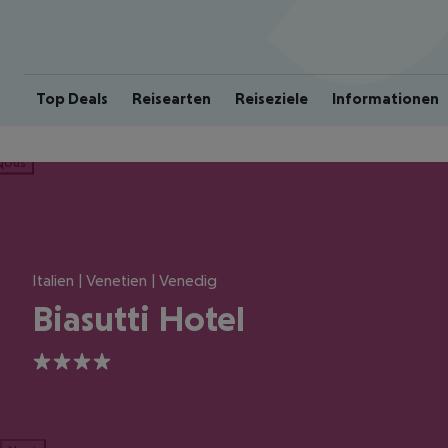
Top Deals
Reisearten
Reiseziele
Informationen
ious
Italien | Venetien | Venedig
Biasutti Hotel
4