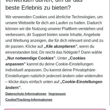
08.08.26
–
06.08.27
5-8 Nächte
beste Erlebnis zu bieten?
Wer wird verreisen
Wir verwenden Cookies und ähnliche Technologien, um
2 Erwachsene
Keine Kinder
unsere Webseite für dich am Laufen zu halten. Dadurch
können wir die Nutzung unserer Plattform verstehen und
Mehr Filter anzeigen
verbessern, dir Support bieten sowie Inhalte, Angebote
und Werbung anzeigen, die für dich relevant sind und zu
dir passen. Klicke auf
„Alle akzeptieren“
, wenn du
einverstanden bist. Dir reicht das Nötigste? Dann wähle
„Nur notwendige Cookies“
. Unter
„Cookies
anpassen“
kannst du deine Cookie-Einstellungen
Footer
Footer navigation
individuell anpassen. Du kannst deine Privatsphäre-
Über uns
Einstellungen natürlich jederzeit ändern oder widerrufen
AGB
– klicke dazu einfach unten auf
„Cookie-Einstellungen
Service & Hilfe
Bestpreisgarantie
ändern“
.
Datenschutz-Informationen
Impressum
Agenturbetreuung
Cookie-Einstellungen ändern
Folge uns
Barrierefreies Reisen
Cookie/Tracking-Informationen
Cookie-Richtlinie
Check-in
Datenschutz