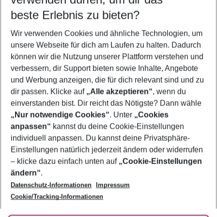
12.08.26
–
10.08.27
5-8 Nächte
beste Erlebnis zu bieten?
Wer wird verreisen
Wir verwenden Cookies und ähnliche Technologien, um
2 Erwachsene
Keine Kinder
unsere Webseite für dich am Laufen zu halten. Dadurch
können wir die Nutzung unserer Plattform verstehen und
Mehr Filter anzeigen
verbessern, dir Support bieten sowie Inhalte, Angebote
und Werbung anzeigen, die für dich relevant sind und zu
dir passen. Klicke auf
„Alle akzeptieren“
, wenn du
einverstanden bist. Dir reicht das Nötigste? Dann wähle
„Nur notwendige Cookies“
. Unter
„Cookies
anpassen“
kannst du deine Cookie-Einstellungen
Footer
Footer navigation
individuell anpassen. Du kannst deine Privatsphäre-
Über uns
Einstellungen natürlich jederzeit ändern oder widerrufen
AGB
– klicke dazu einfach unten auf
„Cookie-Einstellungen
Service & Hilfe
Bestpreisgarantie
ändern“
.
Datenschutz-Informationen
Impressum
Agenturbetreuung
Cookie-Einstellungen ändern
Folge uns
Barrierefreies Reisen
Cookie/Tracking-Informationen
Cookie-Richtlinie
Check-in
Datenschutz