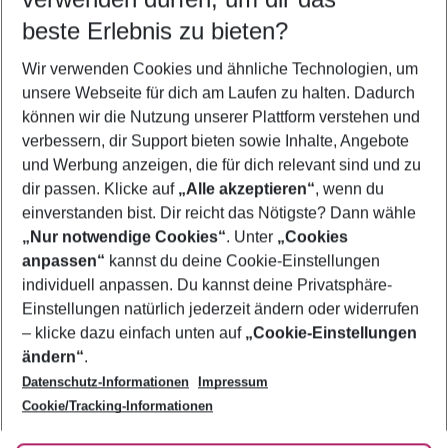
11.08.26
–
09.08.27
5-8 Nächte
beste Erlebnis zu bieten?
Wer wird verreisen
Wir verwenden Cookies und ähnliche Technologien, um
2 Erwachsene
Keine Kinder
unsere Webseite für dich am Laufen zu halten. Dadurch
können wir die Nutzung unserer Plattform verstehen und
Mehr Filter anzeigen
verbessern, dir Support bieten sowie Inhalte, Angebote
und Werbung anzeigen, die für dich relevant sind und zu
dir passen. Klicke auf
„Alle akzeptieren“
, wenn du
einverstanden bist. Dir reicht das Nötigste? Dann wähle
„Nur notwendige Cookies“
. Unter
„Cookies
anpassen“
kannst du deine Cookie-Einstellungen
Footer
Footer navigation
individuell anpassen. Du kannst deine Privatsphäre-
Über uns
Einstellungen natürlich jederzeit ändern oder widerrufen
AGB
– klicke dazu einfach unten auf
„Cookie-Einstellungen
Service & Hilfe
Bestpreisgarantie
ändern“
.
Datenschutz-Informationen
Impressum
Agenturbetreuung
Cookie-Einstellungen ändern
Folge uns
Barrierefreies Reisen
Cookie/Tracking-Informationen
Cookie-Richtlinie
Check-in
Datenschutz