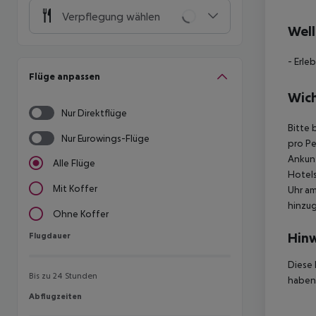
Verpflegung wählen
Well
- Erle
Flüge anpassen
Wich
Nur Direktflüge
Bitte 
Nur Eurowings-Flüge
pro Pe
Ankunf
Alle Flüge
Hotels
Mit Koffer
Uhr am
hinzu
Ohne Koffer
Hinw
Flugdauer
Flugdauer
Diese 
Bis zu 24 Stunden
haben,
Abflugzeiten
Abflugzeiten