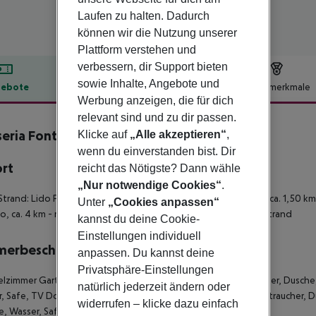
Laufen zu halten. Dadurch
können wir die Nutzung unserer
Plattform verstehen und
verbessern, dir Support bieten
sowie Inhalte, Angebote und
ebote
Hotelbeschreibung
Hotelmerkmale
Werbung anzeigen, die für dich
lbeschreibung
relevant sind und zu dir passen.
eria Fontanelle
Klicke auf
„Alle akzeptieren“
,
wenn du einverstanden bist. Dir
ort
reicht das Nötigste? Dann wähle
„Nur notwendige Cookies“
.
Strand: Lido Pineta, ca. 2,50 km
- zum Strand: Lido Fontanelle, ca. 1,50 km
Unter
„Cookies anpassen“
, ca. 4 km
- ruhig, am Wald
- Sandstrand: Shuttleservice zum Strand
kannst du deine Cookie-
Einstellungen individuell
merbeschreibung
anpassen. Du kannst deine
Privatsphäre-Einstellungen
lzimmer Gartenblick (D1G)
- 16-20 qm, Gartenblick, Nichtraucher, Dusche,
natürlich jederzeit ändern oder
, Safe, TV
Doppelzimmer (DB2)
- 16-20 qm, Erdgeschoss, Nichtraucher, Du
widerrufen – klicke dazu einfach
e, Wasser, Safe, TV, Terrasse (möbliert)