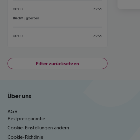
00:00
23:59
Rückflugzeiten
Rückflugzeiten
00:00
23:59
Filter zurücksetzen
Footer
Footer navigation
Über uns
AGB
Bestpreisgarantie
Cookie-Einstellungen ändern
Cookie-Richtlinie