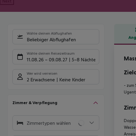
Next
Wähle deinen Abflughafen
Ang
Beliebiger Abflughafen
Hote
Wähle deinen Reisezeitraum
Mass
11.08.26
–
09.08.27
5-8 Nächte
Ziel
Wer wird verreisen
2 Erwachsene
Keine Kinder
- zum 
Ugento
Zimmer & Verpflegung
Zim
Doppe
Zimmertypen wählen
Wasser
Anreis