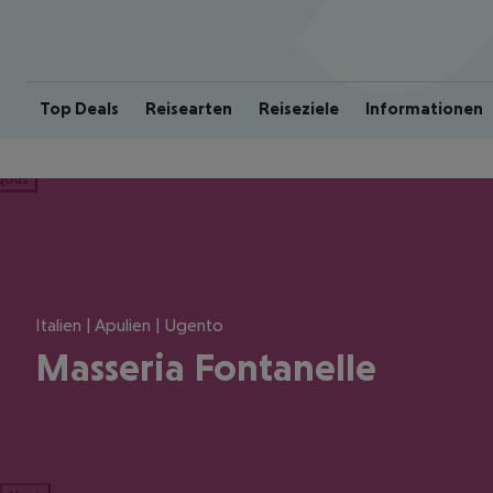
Top Deals
Reisearten
Reiseziele
Informationen
ious
Italien | Apulien | Ugento
Masseria Fontanelle