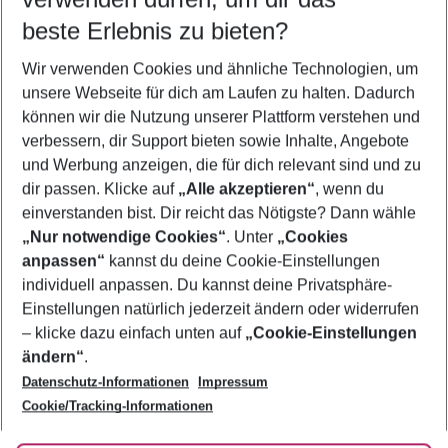
10.08.26
–
08.08.27
5-8 Nächte
beste Erlebnis zu bieten?
Wer wird verreisen
Wir verwenden Cookies und ähnliche Technologien, um
2 Erwachsene
Keine Kinder
unsere Webseite für dich am Laufen zu halten. Dadurch
können wir die Nutzung unserer Plattform verstehen und
Mehr Filter anzeigen
verbessern, dir Support bieten sowie Inhalte, Angebote
und Werbung anzeigen, die für dich relevant sind und zu
dir passen. Klicke auf
„Alle akzeptieren“
, wenn du
einverstanden bist. Dir reicht das Nötigste? Dann wähle
„Nur notwendige Cookies“
. Unter
„Cookies
anpassen“
kannst du deine Cookie-Einstellungen
Footer
Footer navigation
individuell anpassen. Du kannst deine Privatsphäre-
Über uns
Einstellungen natürlich jederzeit ändern oder widerrufen
AGB
– klicke dazu einfach unten auf
„Cookie-Einstellungen
Service & Hilfe
Bestpreisgarantie
ändern“
.
Datenschutz-Informationen
Impressum
Agenturbetreuung
Cookie-Einstellungen ändern
Folge uns
Barrierefreies Reisen
Cookie/Tracking-Informationen
Cookie-Richtlinie
Check-in
Datenschutz