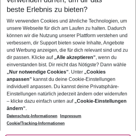
12.08.26
–
10.08.27
5-8 Nächte
beste Erlebnis zu bieten?
Wer wird verreisen
Wir verwenden Cookies und ähnliche Technologien, um
2 Erwachsene
Keine Kinder
unsere Webseite für dich am Laufen zu halten. Dadurch
können wir die Nutzung unserer Plattform verstehen und
Mehr Filter anzeigen
verbessern, dir Support bieten sowie Inhalte, Angebote
und Werbung anzeigen, die für dich relevant sind und zu
dir passen. Klicke auf
„Alle akzeptieren“
, wenn du
einverstanden bist. Dir reicht das Nötigste? Dann wähle
„Nur notwendige Cookies“
. Unter
„Cookies
anpassen“
kannst du deine Cookie-Einstellungen
Footer
Footer navigation
individuell anpassen. Du kannst deine Privatsphäre-
Über uns
Einstellungen natürlich jederzeit ändern oder widerrufen
AGB
– klicke dazu einfach unten auf
„Cookie-Einstellungen
Service & Hilfe
Bestpreisgarantie
ändern“
.
Datenschutz-Informationen
Impressum
Agenturbetreuung
Cookie-Einstellungen ändern
Folge uns
Barrierefreies Reisen
Cookie/Tracking-Informationen
Cookie-Richtlinie
Check-in
Datenschutz