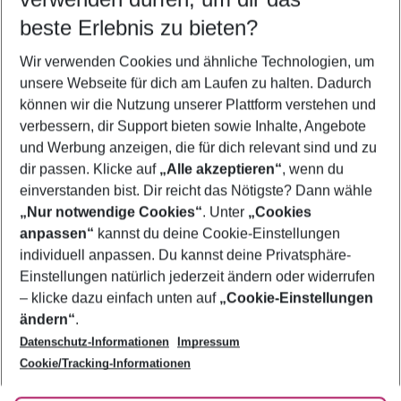
09.08.26
–
07.08.27
5-8 Nächte
beste Erlebnis zu bieten?
Wer wird verreisen
Wir verwenden Cookies und ähnliche Technologien, um
2 Erwachsene
Keine Kinder
unsere Webseite für dich am Laufen zu halten. Dadurch
können wir die Nutzung unserer Plattform verstehen und
Mehr Filter anzeigen
verbessern, dir Support bieten sowie Inhalte, Angebote
und Werbung anzeigen, die für dich relevant sind und zu
dir passen. Klicke auf
„Alle akzeptieren“
, wenn du
einverstanden bist. Dir reicht das Nötigste? Dann wähle
„Nur notwendige Cookies“
. Unter
„Cookies
anpassen“
kannst du deine Cookie-Einstellungen
Footer
Footer navigation
individuell anpassen. Du kannst deine Privatsphäre-
Über uns
Einstellungen natürlich jederzeit ändern oder widerrufen
AGB
– klicke dazu einfach unten auf
„Cookie-Einstellungen
Service & Hilfe
Bestpreisgarantie
ändern“
.
Datenschutz-Informationen
Impressum
Agenturbetreuung
Cookie-Einstellungen ändern
Folge uns
Barrierefreies Reisen
Cookie/Tracking-Informationen
Cookie-Richtlinie
Check-in
Datenschutz