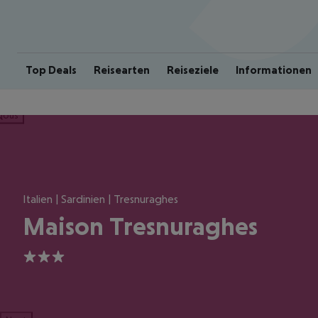
Top Deals
Reisearten
Reiseziele
Informationen
ious
Italien | Sardinien | Tresnuraghes
Maison Tresnuraghes
3