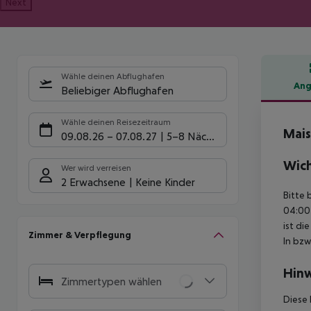
Next
Wähle deinen Abflughafen
Ang
Beliebiger Abflughafen
Hote
Wähle deinen Reisezeitraum
Mais
09.08.26
–
07.08.27
5-8 Nächte
Wich
Wer wird verreisen
2 Erwachsene
Keine Kinder
Bitte 
04:00 
ist di
Zimmer & Verpflegung
In bzw
Hinw
Zimmertypen wählen
Diese 