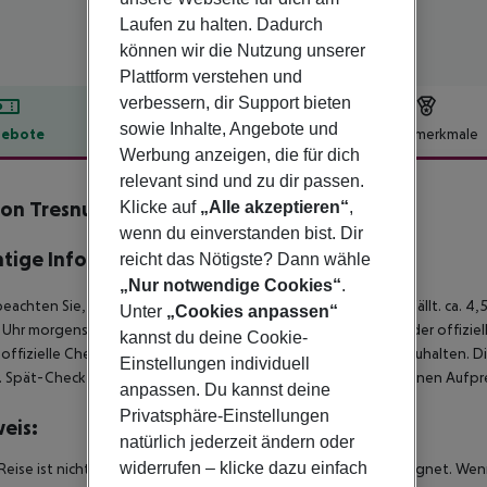
Laufen zu halten. Dadurch
können wir die Nutzung unserer
Plattform verstehen und
verbessern, dir Support bieten
sowie Inhalte, Angebote und
ebote
Hotelbeschreibung
Hotelmerkmale
Werbung anzeigen, die für dich
lbeschreibung
relevant sind und zu dir passen.
on Tresnuraghes
Klicke auf
„Alle akzeptieren“
,
3
wenn du einverstanden bist. Dir
tige Informationen
reicht das Nötigste? Dann wähle
„Nur notwendige Cookies“
.
beachten Sie, dass vor Ort pro Person eine Touristensteuer anfällt. ca. 
Unter
„Cookies anpassen“
Uhr morgens steht das Hotelzimmer am Ankunftstag erst ab der offiziel
kannst du deine Cookie-
e offizielle Check-Out-Zeit des Hotels am Tag der Abreise einzuhalten. D
Einstellungen individuell
. Spät-Check-Out können je nach Verfügbarkeit und gegen einen Aufpre
anpassen. Du kannst deine
Privatsphäre-Einstellungen
eis:
natürlich jederzeit ändern oder
widerrufen – klicke dazu einfach
Reise ist nicht für Personen mit eingeschränkter Mobilität geeignet. We