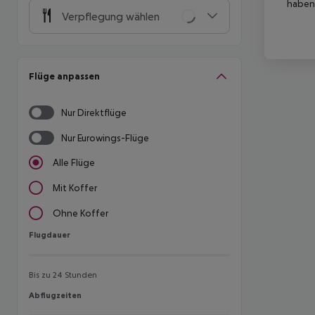
haben,
Verpflegung wählen
Flüge anpassen
Nur Direktflüge
Nur Eurowings-Flüge
Alle Flüge
Mit Koffer
Ohne Koffer
Flugdauer
Flugdauer
Bis zu 24 Stunden
Abflugzeiten
Abflugzeiten