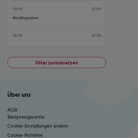
00:00
23:59
Rückflugzeiten
Rückflugzeiten
00:00
23:59
Filter zurücksetzen
Footer
Footer navigation
Über uns
AGB
Bestpreisgarantie
Cookie-Einstellungen ändern
Cookie-Richtlinie