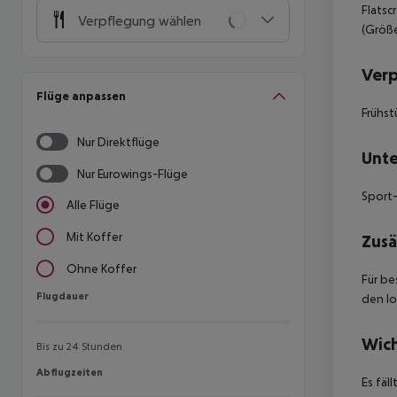
Flatsc
Verpflegung wählen
(Größe
Ver
Flüge anpassen
Frühst
Nur Direktflüge
Unte
Nur Eurowings-Flüge
Sport-
Alle Flüge
Mit Koffer
Zusä
Ohne Koffer
Für be
Flugdauer
Flugdauer
den lo
Wich
Bis zu 24 Stunden
Abflugzeiten
Abflugzeiten
Es fäl