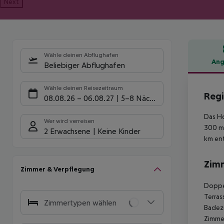
Next
Wähle deinen Abflughafen
Ang
Beliebiger Abflughafen
Hote
Wähle deinen Reisezeitraum
Regi
08.08.26
–
06.08.27
5-8 Nächte
Das Ho
Wer wird verreisen
300 m 
2 Erwachsene
Keine Kinder
km ent
Zim
Zimmer & Verpflegung
Doppel
Terras
Zimmertypen wählen
Badezi
Zimmer