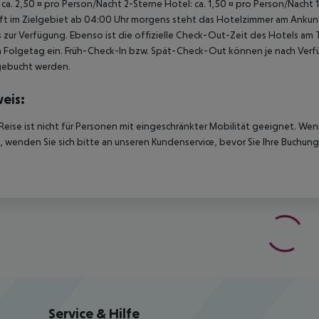
 ca. 2,50 ¤ pro Person/Nacht 2-Sterne Hotel: ca. 1,50 ¤ pro Person/Nacht 
t im Zielgebiet ab 04:00 Uhr morgens steht das Hotelzimmer am Ankunfts
 zur Verfügung. Ebenso ist die offizielle Check-Out-Zeit des Hotels am T
 Folgetag ein. Früh-Check-In bzw. Spät-Check-Out können je nach Verfü
gebucht werden.
eis:
Reise ist nicht für Personen mit eingeschränkter Mobilität geeignet. We
 wenden Sie sich bitte an unseren Kundenservice, bevor Sie Ihre Buchung
Service & Hilfe