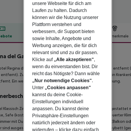
unsere Webseite für dich am
Laufen zu halten. Dadurch
können wir die Nutzung unserer
Plattform verstehen und
verbessern, dir Support bieten
ebote
Hotelbeschreibung
Hotelmerkmale
sowie Inhalte, Angebote und
lbeschreibung
Werbung anzeigen, die für dich
relevant sind und zu dir passen.
na del Garda Suite
Klicke auf
„Alle akzeptieren“
,
4
wenn du einverstanden bist. Dir
tel Regina del Garda Suite befindet sich ca. 77 km von Verona entfernt (Ma
reicht das Nötigste? Dann wähle
entfernt). Zur ärztlichen Versorgung im Notfall befindet sich ein Kranken
„Nur notwendige Cookies“
.
fernt. Ein weiterer Flughafen (VRN) liegt in etwa 68 km Entfernung.
Unter
„Cookies anpassen“
kannst du deine Cookie-
merbeschreibung
Einstellungen individuell
 Klassisch Zimmer (Balkon oder Terrasse): Die Zimmer sind ausgestattet 
anpassen. Du kannst deine
se, Safe (kostenlos) und Flatscreen-Sat-TV sowie zentral gesteuerter Klim
Privatsphäre-Einstellungen
mmer mit Dusche (Größe: 14 - 17 m²). Doppel Klassisch Zimmer (Balkon oder
natürlich jederzeit ändern oder
 sind ausgestattet mit Twinbett, 1 Extrabett (Schlafsofa), Babybett (geg
widerrufen – klicke dazu einfach