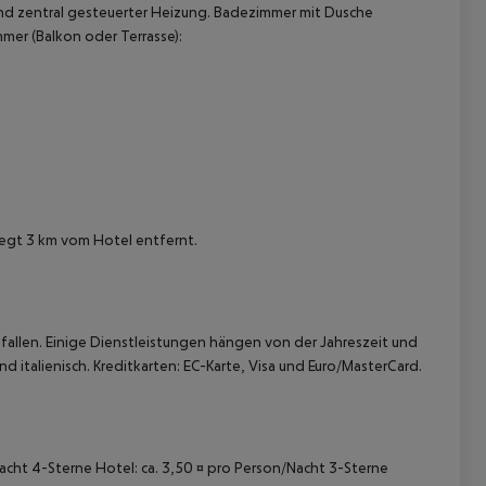
 und zentral gesteuerter Heizung. Badezimmer mit Dusche
immer (Balkon oder Terrasse):
 akzeptieren
iegt 3 km vom Hotel entfernt.
allen. Einige Dienstleistungen hängen von der Jahreszeit und
 italienisch. Kreditkarten: EC-Karte, Visa und Euro/MasterCard.
/Nacht 4-Sterne Hotel: ca. 3,50 ¤ pro Person/Nacht 3-Sterne