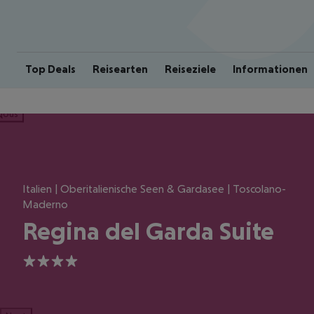
Top Deals
Reisearten
Reiseziele
Informationen
ious
Italien | Oberitalienische Seen & Gardasee | Toscolano-
Maderno
Regina del Garda Suite
4