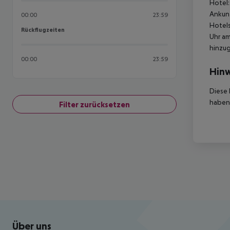
Hotel:
Ankunf
00:00
23:59
Hotels
Rückflugzeiten
Rückflugzeiten
Uhr am
hinzu
00:00
23:59
Hinw
Diese 
haben,
Filter zurücksetzen
Footer
Footer navigation
Über uns