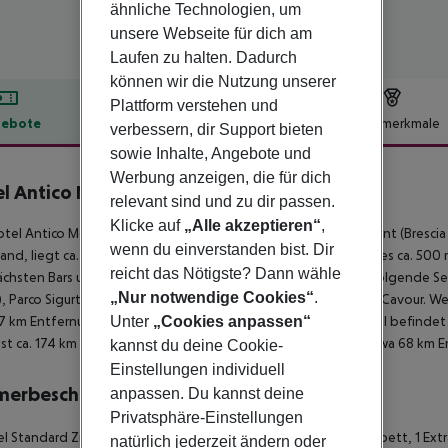
ähnliche Technologien, um
unsere Webseite für dich am
Laufen zu halten. Dadurch
können wir die Nutzung unserer
Plattform verstehen und
ebote
Hotelbeschreibung
Hotelmerkmale
verbessern, dir Support bieten
sowie Inhalte, Angebote und
lbeschreibung
Werbung anzeigen, die für dich
l Antico Monastero
relevant sind und zu dir passen.
4
Klicke auf
„Alle akzeptieren“
,
tel Antico Monastero Hotel liegt ca. 93 km von Verona entfernt (Brescia 
wenn du einverstanden bist. Dir
rand, liegt ca. 200 m entfernt. Zum touristischen Zentrum sind es ca. 50
reicht das Nötigste? Dann wähle
chsten Bars und Restaurants gelangt man nach rund 200 m. Folgende Seh
„Nur notwendige Cookies“
.
, Parco Sigurtà (ca. 75 km), Canewa World (ca. 79 km) und Parco Cavour. 
7 km Entfernung erreichen. Zur ärztlichen Versorgung im Notfall befinde
Unter
„Cookies anpassen“
ist ca. 174 km entfernt. Ein weiterer Flughafen (VRN) liegt in etwa 68 km 
kannst du deine Cookie-
Einstellungen individuell
merbeschreibung
anpassen. Du kannst deine
Privatsphäre-Einstellungen
 Standard Zimmer: Die Zimmer sind ausgestattet mit Doppelbett, 1 Extra
natürlich jederzeit ändern oder