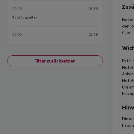
Zusä
00:00
23:59
Rückflugzeiten
Rückflugzeiten
Für be
den lo
Club.
00:00
23:59
Wich
Filter zurücksetzen
Es fäl
Hotel:
Ankunf
Hotels
Uhr am
hinzu
Hinw
Diese 
haben,