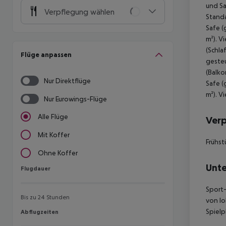
und Sa
Verpflegung wählen
Standa
Safe (
m²). V
(Schla
Flüge anpassen
gesteu
(Balko
Nur Direktflüge
Safe (
m²). V
Nur Eurowings-Flüge
Alle Flüge
Ver
Mit Koffer
Frühst
Ohne Koffer
Unte
Flugdauer
Flugdauer
Sport-
Bis zu 24 Stunden
von lo
Spielp
Abflugzeiten
Abflugzeiten