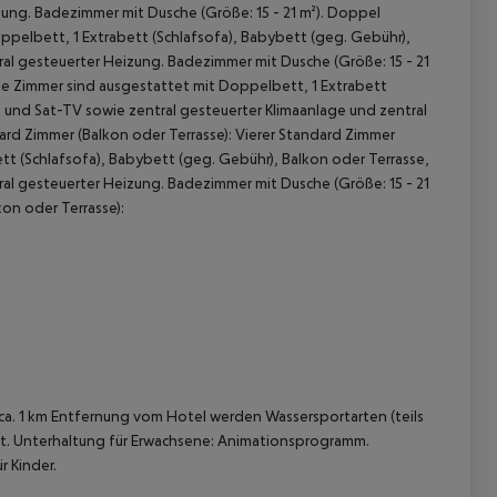
zung. Badezimmer mit Dusche (Größe: 15 - 21 m²). Doppel
ppelbett, 1 Extrabett (Schlafsofa), Babybett (geg. Gebühr),
ral gesteuerter Heizung. Badezimmer mit Dusche (Größe: 15 - 21
Die Zimmer sind ausgestattet mit Doppelbett, 1 Extrabett
) und Sat-TV sowie zentral gesteuerter Klimaanlage und zentral
ard Zimmer (Balkon oder Terrasse): Vierer Standard Zimmer
tt (Schlafsofa), Babybett (geg. Gebühr), Balkon oder Terrasse,
ral gesteuerter Heizung. Badezimmer mit Dusche (Größe: 15 - 21
kon oder Terrasse):
 akzeptieren
 ca. 1 km Entfernung vom Hotel werden Wassersportarten (teils
nt. Unterhaltung für Erwachsene: Animationsprogramm.
r Kinder.