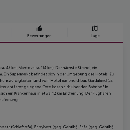
Bewertungen
Lage
ca. 45 km, Mantova ca. 114 km). Der nächste Strand, ein
0 m. Ein Supermarkt befindet sich in der Umgebung des Hotels. Zu
enswürdigkeiten sind vom Hotel aus erreichbar: Gardaland (ca.
Weiter entfernt gelegene Orte lassen sich über den Bahnhof in
t sich ein Krankenhaus in etwa 42 km Entfernung. Der Flughafen
Entfernung.
bett (Schlafsofa), Babybett (geg. Gebühr), Safe (geg. Gebühr)