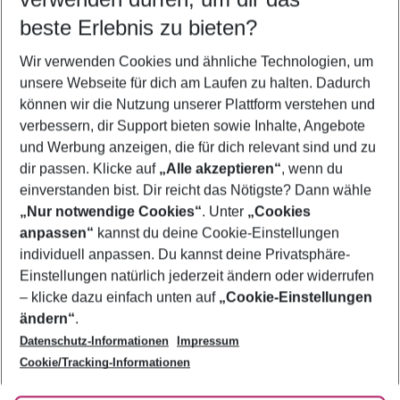
11.08.26
–
09.08.27
5-8 Nächte
beste Erlebnis zu bieten?
Wer wird verreisen
Wir verwenden Cookies und ähnliche Technologien, um
2 Erwachsene
Keine Kinder
unsere Webseite für dich am Laufen zu halten. Dadurch
können wir die Nutzung unserer Plattform verstehen und
Mehr Filter anzeigen
verbessern, dir Support bieten sowie Inhalte, Angebote
und Werbung anzeigen, die für dich relevant sind und zu
dir passen. Klicke auf
„Alle akzeptieren“
, wenn du
einverstanden bist. Dir reicht das Nötigste? Dann wähle
„Nur notwendige Cookies“
. Unter
„Cookies
anpassen“
kannst du deine Cookie-Einstellungen
Footer
Footer navigation
individuell anpassen. Du kannst deine Privatsphäre-
Über uns
Einstellungen natürlich jederzeit ändern oder widerrufen
AGB
– klicke dazu einfach unten auf
„Cookie-Einstellungen
Service & Hilfe
Bestpreisgarantie
ändern“
.
Datenschutz-Informationen
Impressum
Agenturbetreuung
Cookie-Einstellungen ändern
Folge uns
Barrierefreies Reisen
Cookie/Tracking-Informationen
Cookie-Richtlinie
Check-in
Datenschutz