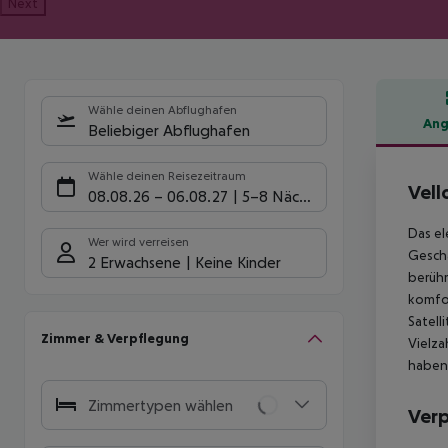
Next
Wähle deinen Abflughafen
Ang
Beliebiger Abflughafen
Hote
Wähle deinen Reisezeitraum
Vell
08.08.26
–
06.08.27
5-8 Nächte
Das el
Wer wird verreisen
Geschä
2 Erwachsene
Keine Kinder
berühm
komfor
Satell
Zimmer & Verpflegung
Vielza
haben.
Zimmertypen wählen
Ver