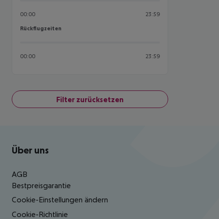
00:00
23:59
Rückflugzeiten
Rückflugzeiten
00:00
23:59
Filter zurücksetzen
Footer
Footer navigation
Über uns
AGB
Bestpreisgarantie
Cookie-Einstellungen ändern
Cookie-Richtlinie