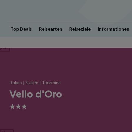
Top Deals
Reisearten
Reiseziele
Informationen
ious
Italien | Sizilien | Taormina
Vello d'Oro
3