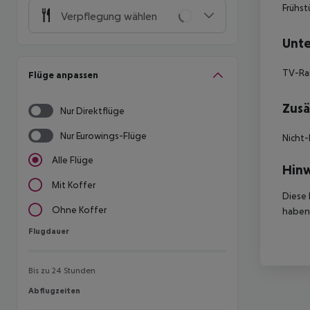
Frühst
Verpflegung wählen
Unte
TV-R
Flüge anpassen
Zusä
Nur Direktflüge
Nur Eurowings-Flüge
Nicht-
Alle Flüge
Hinw
Mit Koffer
Diese 
Ohne Koffer
haben,
Flugdauer
Flugdauer
Bis zu 24 Stunden
Abflugzeiten
Abflugzeiten