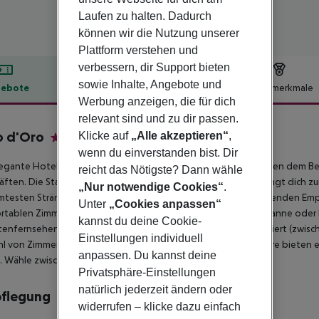
Laufen zu halten. Dadurch
können wir die Nutzung unserer
Plattform verstehen und
verbessern, dir Support bieten
sowie Inhalte, Angebote und
ebote
Hotelbeschreibung
Hotelmerkmale
Werbung anzeigen, die für dich
lbeschreibung
relevant sind und zu dir passen.
o d'Oro
Klicke auf
„Alle akzeptieren“
,
3
wenn du einverstanden bist. Dir
egante Hotel Vello D''Oro liegt im Zentrum von Taormina, neben dem Bel
reicht das Nötigste? Dann wähle
ften. Die Standseilbahn ist bequem zu Fuß erreichbar und bringt dich
„Nur notwendige Cookies“
.
testen Strände Siziliens. Das Hotel verfügt über einen einladenden Emp
Unter
„Cookies anpassen“
tablen Zimmer verfügen alle über ein eigenes Bad mit Badewanne oder D
kannst du deine Cookie-
itenfernsehen und Direktwahltelefon. Alle Zimmer sind klimatisiert (zwisch
Einstellungen individuell
hl von Zimmern; einige blicken auf die Panoramaterrasse, andere bieten e
anpassen. Du kannst deine
 Wähle zwischen Zimmern mit oder ohne Balkon.
Privatsphäre-Einstellungen
natürlich jederzeit ändern oder
pflegung
widerrufen – klicke dazu einfach