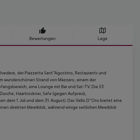
Bewertungen
Lage
vedere, der Piazzetta Sant''Agostino, Restaurants und
 zum wunderschönen Strand von Mazzaro, einem der
fangsbereich, eine Lounge mit Bar und Sat-TV. Die 53
usche, Haartrockner, Safe (gegen Aufpreis),
en dem 1. Juli und dem 31. August). Das Vello D''Oro bietet eine
inen direkten Meerblick, während einige seitlichen Meerblick