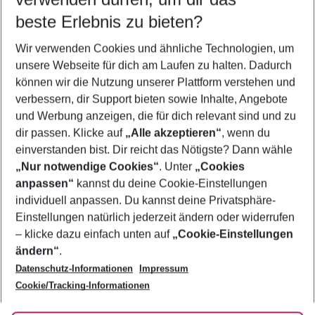
09.08.26
–
07.08.27
5-8 Nächte
beste Erlebnis zu bieten?
Wer wird verreisen
Wir verwenden Cookies und ähnliche Technologien, um
2 Erwachsene
Keine Kinder
unsere Webseite für dich am Laufen zu halten. Dadurch
können wir die Nutzung unserer Plattform verstehen und
Mehr Filter anzeigen
verbessern, dir Support bieten sowie Inhalte, Angebote
und Werbung anzeigen, die für dich relevant sind und zu
dir passen. Klicke auf
„Alle akzeptieren“
, wenn du
einverstanden bist. Dir reicht das Nötigste? Dann wähle
„Nur notwendige Cookies“
. Unter
„Cookies
anpassen“
kannst du deine Cookie-Einstellungen
Footer
Footer navigation
individuell anpassen. Du kannst deine Privatsphäre-
Über uns
Einstellungen natürlich jederzeit ändern oder widerrufen
AGB
– klicke dazu einfach unten auf
„Cookie-Einstellungen
Service & Hilfe
Bestpreisgarantie
ändern“
.
Datenschutz-Informationen
Impressum
Agenturbetreuung
Cookie-Einstellungen ändern
Folge uns
Barrierefreies Reisen
Cookie/Tracking-Informationen
Cookie-Richtlinie
Check-in
Datenschutz