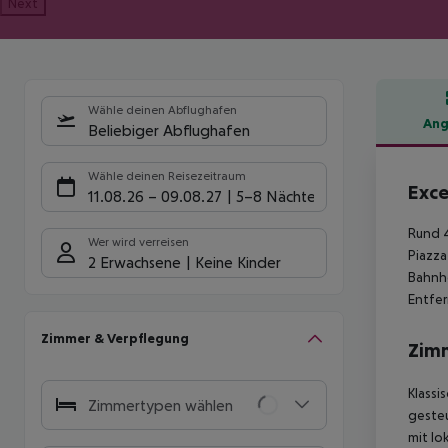
Next
Wähle deinen Abflughafen
Ang
Beliebiger Abflughafen
Hote
Wähle deinen Reisezeitraum
Exce
11.08.26
–
09.08.27
5-8 Nächte
Rund 4
Wer wird verreisen
Piazza
2 Erwachsene
Keine Kinder
Bahnho
Entfe
Zimmer & Verpflegung
Zim
Klassi
Zimmertypen wählen
gesteu
mit lo