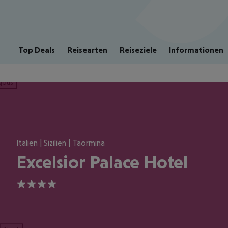
Top Deals
Reisearten
Reiseziele
Informationen
ious
Italien | Sizilien | Taormina
Excelsior Palace Hotel
4