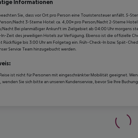
tige Informationen
beachten Sie, dass vor Ort pro Person eine Touristensteuer anfällt. 5-Ste
Person/Nacht 3-Sterne Hotel: ca. 4,00¤ pro Person/Nacht 2-Sterne Hotel: 
/Nacht Bei planmäßiger Ankunft im Zielgebiet ab 04:00 Uhr morgens ste
In-Zeit des jeweiligen Hotels zur Verfügung. Ebenso ist die offizielle 
ßt Rückflüge bis 3:00 Uhr am Folgetag ein. Früh-Check-In bzw. Spät-Ch
nser Service Team hinzugebucht werden.
eis:
Reise ist nicht für Personen mit eingeschränkter Mobilität geeignet. We
 wenden Sie sich bitte an unseren Kundenservice, bevor Sie Ihre Buchung