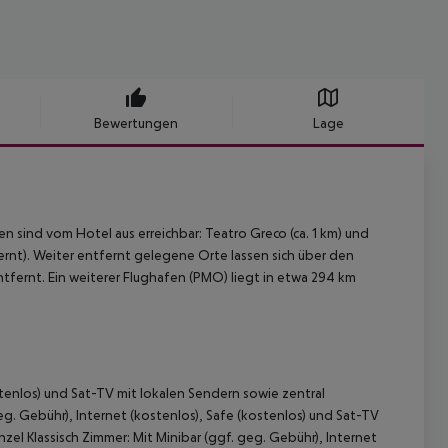
Bewertungen
Lage
sind vom Hotel aus erreichbar: Teatro Greco (ca. 1 km) und
ntfernt). Weiter entfernt gelegene Orte lassen sich über den
ntfernt. Ein weiterer Flughafen (PMO) liegt in etwa 294 km
ostenlos) und Sat-TV mit lokalen Sendern sowie zentral
eg. Gebühr), Internet (kostenlos), Safe (kostenlos) und Sat-TV
zel Klassisch Zimmer: Mit Minibar (ggf. geg. Gebühr), Internet