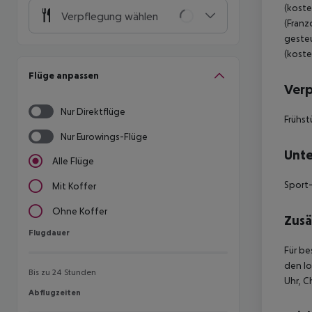
(koste
Verpflegung wählen
(Franz
gesteu
(koste
Flüge anpassen
Ver
Nur Direktflüge
Frühst
Nur Eurowings-Flüge
Unte
Alle Flüge
Sport-
Mit Koffer
Ohne Koffer
Zusä
Flugdauer
Flugdauer
Für be
den lo
Bis zu 24 Stunden
Uhr, C
Abflugzeiten
Abflugzeiten