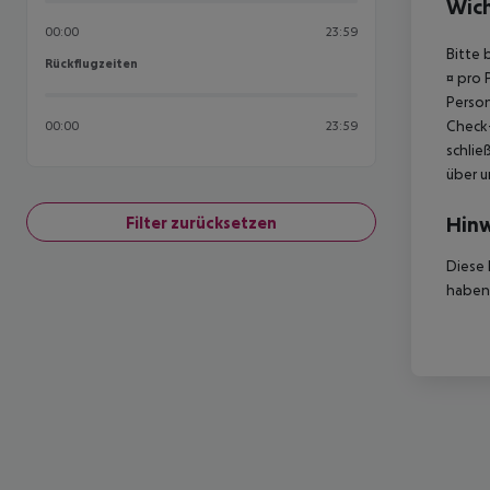
Wich
00:00
23:59
Bitte 
Rückflugzeiten
Rückflugzeiten
¤ pro 
Person
Check-
00:00
23:59
schlie
über u
Hinw
Filter zurücksetzen
Diese 
haben,