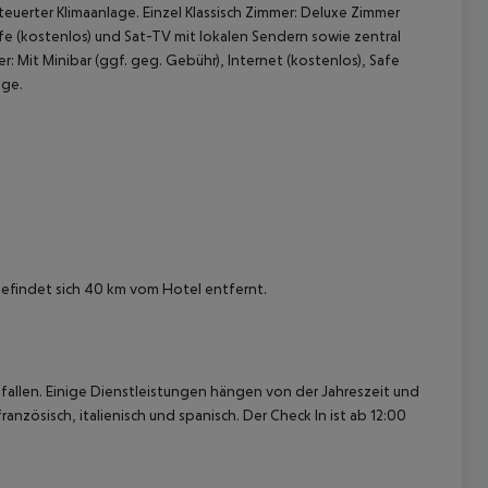
teuerter Klimaanlage. Einzel Klassisch Zimmer: Deluxe Zimmer
Safe (kostenlos) und Sat-TV mit lokalen Sendern sowie zentral
: Mit Minibar (ggf. geg. Gebühr), Internet (kostenlos), Safe
age.
 akzeptieren
befindet sich 40 km vom Hotel entfernt.
allen. Einige Dienstleistungen hängen von der Jahreszeit und
anzösisch, italienisch und spanisch. Der Check In ist ab 12:00