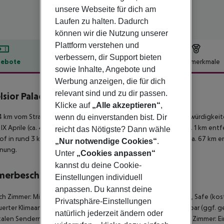
unsere Webseite für dich am
Laufen zu halten. Dadurch
können wir die Nutzung unserer
Plattform verstehen und
verbessern, dir Support bieten
ebote
Hotelbeschreibung
Hotelmerkmale
sowie Inhalte, Angebote und
lbeschreibung
Werbung anzeigen, die für dich
relevant sind und zu dir passen.
lsior Palace Hotel
Klicke auf
„Alle akzeptieren“
,
4
 km vom Strand entfernt gelegenes Hotel. Folgende Sehenswürdigkeiten 
wenn du einverstanden bist. Dir
 IX Aprile (ca. 400 m). Für Mobilität sorgt eine Bushaltestelle (ca. 1 km e
reicht das Nötigste? Dann wähle
f in rund 3 km Entfernung erreichen. Der Flughafen (CTA) ist ca. 67 km e
„Nur notwendige Cookies“
.
rnung.
Unter
„Cookies anpassen“
kannst du deine Cookie-
merbeschreibung
Einstellungen individuell
anpassen. Du kannst deine
sch Zimmer: Mit Minibar (ggf. geg. Gebühr), Internet (kostenlos), Safe (k
Privatsphäre-Einstellungen
erter Klimaanlage. Klassisch Zimmer: Elegance Zimmer: Mit Minibar (ggf. g
natürlich jederzeit ändern oder
kalen Sendern sowie zentral gesteuerter Klimaanlage. Elegance Zimmer: Ein