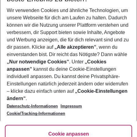
Wer wird verreisen
Wir verwenden Cookies und ähnliche Technologien, um
2 Erwachsene
Keine Kinder
unsere Webseite für dich am Laufen zu halten. Dadurch
können wir die Nutzung unserer Plattform verstehen und
Mehr Filter anzeigen
verbessern, dir Support bieten sowie Inhalte, Angebote
und Werbung anzeigen, die für dich relevant sind und zu
dir passen. Klicke auf
„Alle akzeptieren“
, wenn du
einverstanden bist. Dir reicht das Nötigste? Dann wähle
„Nur notwendige Cookies“
. Unter
„Cookies
anpassen“
kannst du deine Cookie-Einstellungen
Footer
Footer navigation
individuell anpassen. Du kannst deine Privatsphäre-
Über uns
Einstellungen natürlich jederzeit ändern oder widerrufen
AGB
– klicke dazu einfach unten auf
„Cookie-Einstellungen
Service & Hilfe
Bestpreisgarantie
ändern“
.
Datenschutz-Informationen
Impressum
Agenturbetreuung
Cookie-Einstellungen ändern
Folge uns
Barrierefreies Reisen
Cookie/Tracking-Informationen
Cookie-Richtlinie
Check-in
Datenschutz
FAQ
Fakten
Cookie anpassen
HanseMerkur Reiseversicherung
Flexibel buchen