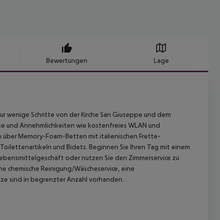
Bewertungen
Lage
nur wenige Schritte von der Kirche San Giuseppe und dem
sse und Annehmlichkeiten wie kostenfreies WLAN und
 über Memory-Foam-Betten mit italienischen Frette-
oilettenartikeln und Bidets. Beginnen Sie Ihren Tag mit einem
Lebensmittelgeschäft oder nutzen Sie den Zimmerservice zu
ne chemische Reinigung/Wäscheservice, eine
ze sind in begrenzter Anzahl vorhanden.