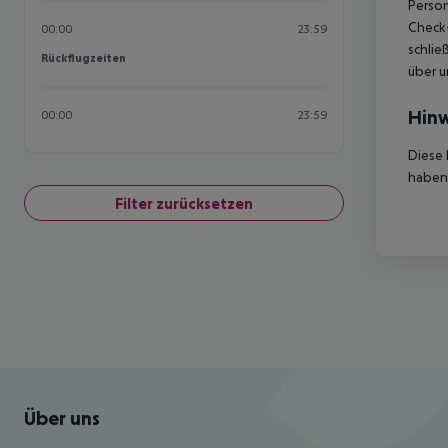
Person
Check-
00:00
23:59
schlie
Rückflugzeiten
Rückflugzeiten
über u
Hinw
00:00
23:59
Diese 
haben,
Filter zurücksetzen
Footer
Footer navigation
Über uns