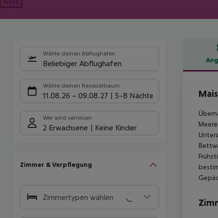
Next
Wähle deinen Abflughafen
Ang
Beliebiger Abflughafen
Hote
Wähle deinen Reisezeitraum
Mais
11.08.26
–
09.08.27
5-8 Nächte
Überna
Wer wird verreisen
Meeres
2 Erwachsene
Keine Kinder
Unters
Bettwä
Frühst
Zimmer & Verpflegung
bestim
Gepäck
Zimmertypen wählen
Zim