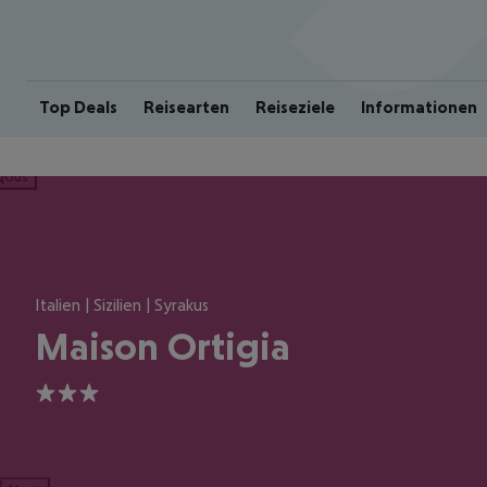
Top Deals
Reisearten
Reiseziele
Informationen
ious
Italien | Sizilien | Syrakus
Maison Ortigia
3