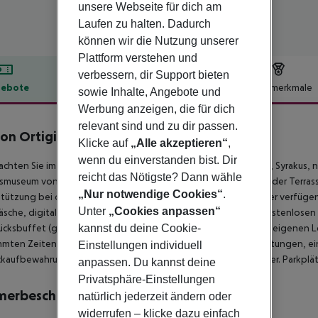
unsere Webseite für dich am
Laufen zu halten. Dadurch
können wir die Nutzung unserer
Plattform verstehen und
verbessern, dir Support bieten
ebote
Hotelbeschreibung
Hotelmerkmale
sowie Inhalte, Angebote und
Werbung anzeigen, die für dich
lbeschreibung
relevant sind und zu dir passen.
on Ortigia
Klicke auf
„Alle akzeptieren“
,
3
wenn du einverstanden bist. Dir
chten Sie im Gästehaus Maison Ortigia im Herzen von Ortigia, Syrakus, 
reicht das Nötigste? Dann wähle
museum von Syrakus entfernt. Genießen Sie die Aussicht von der Terra
„Nur notwendige Cookies“
.
tützung bei der Touren-/Ticketbuchung. Die fünf Gästezimmer verfügen
Unter
„Cookies anpassen“
sche, digitales Programm und ein eigenes Bad mit Dusche, kostenlosen T
kannst du deine Cookie-
ücksbuffet (gegen Gebühr), holen Sie sich einen Imbiss im hauseigenen 
mten Zeiten. Das Gästehaus bietet außerdem kostenlose Zeitungen, ei
Einstellungen individuell
aufbewahrung und einen kostenpflichtigen Flughafentransfer. Parkplät
anpassen. Du kannst deine
Privatsphäre-Einstellungen
merbeschreibung
natürlich jederzeit ändern oder
widerrufen – klicke dazu einfach