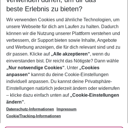
10.08.26
–
08.08.27
5-8 Nächte
beste Erlebnis zu bieten?
Wer wird verreisen
Wir verwenden Cookies und ähnliche Technologien, um
2 Erwachsene
Keine Kinder
unsere Webseite für dich am Laufen zu halten. Dadurch
können wir die Nutzung unserer Plattform verstehen und
Mehr Filter anzeigen
verbessern, dir Support bieten sowie Inhalte, Angebote
und Werbung anzeigen, die für dich relevant sind und zu
dir passen. Klicke auf
„Alle akzeptieren“
, wenn du
einverstanden bist. Dir reicht das Nötigste? Dann wähle
„Nur notwendige Cookies“
. Unter
„Cookies
anpassen“
kannst du deine Cookie-Einstellungen
Footer
Footer navigation
individuell anpassen. Du kannst deine Privatsphäre-
Über uns
Einstellungen natürlich jederzeit ändern oder widerrufen
AGB
– klicke dazu einfach unten auf
„Cookie-Einstellungen
Service & Hilfe
Bestpreisgarantie
ändern“
.
Datenschutz-Informationen
Impressum
Agenturbetreuung
Cookie-Einstellungen ändern
Folge uns
Barrierefreies Reisen
Cookie/Tracking-Informationen
Cookie-Richtlinie
Check-in
Datenschutz