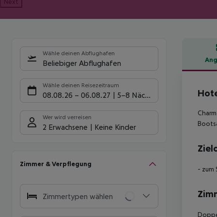
Next
Wähle deinen Abflughafen
Ang
Beliebiger Abflughafen
Hote
Wähle deinen Reisezeitraum
Hote
08.08.26
–
06.08.27
5-8 Nächte
Charma
Wer wird verreisen
Bootsa
2 Erwachsene
Keine Kinder
Ziel
Zimmer & Verpflegung
- zum 
Zim
Zimmertypen wählen
Doppel