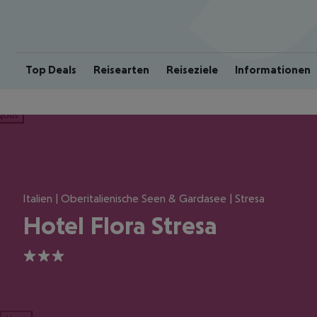
Top Deals
Reisearten
Reiseziele
Informationen
ious
Italien | Oberitalienische Seen & Gardasee | Stresa
Hotel Flora Stresa
3