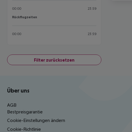
00:00
23:59
Rückflugzeiten
Rückflugzeiten
00:00
23:59
Filter zurücksetzen
Footer
Footer navigation
Über uns
AGB
Bestpreisgarantie
Cookie-Einstellungen ändern
Cookie-Richtlinie