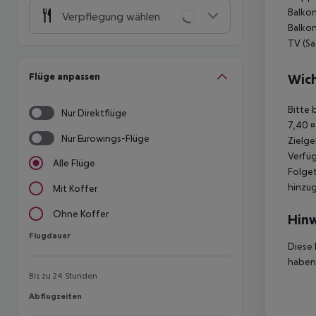
Balkon
Verpflegung wählen
Balkon
TV (Sa
Flüge anpassen
Wich
Bitte 
Nur Direktflüge
7,40 ¤
Nur Eurowings-Flüge
Zielge
Verfüg
Alle Flüge
Folget
hinzu
Mit Koffer
Ohne Koffer
Hinw
Flugdauer
Flugdauer
Diese 
haben,
Bis zu 24 Stunden
Abflugzeiten
Abflugzeiten