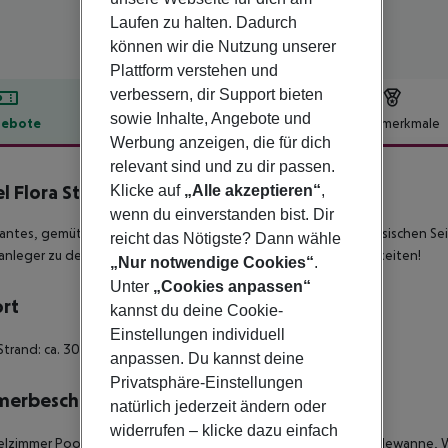
Laufen zu halten. Dadurch
können wir die Nutzung unserer
Plattform verstehen und
verbessern, dir Support bieten
sowie Inhalte, Angebote und
ebote
Hotelbeschreibung
Hotelmerkmale
Werbung anzeigen, die für dich
lbeschreibung
relevant sind und zu dir passen.
l Flora Stresa
Klicke auf
„Alle akzeptieren“
,
3
wenn du einverstanden bist. Dir
ntes, gemütliches und komfortables Hotel auf der piemontesischen Sei
reicht das Nötigste? Dann wähle
nleger zu den Borromäischen Inseln – beste Ausflugsmöglichkeiten!
„Nur notwendige Cookies“
.
Unter
„Cookies anpassen“
ort
kannst du deine Cookie-
Einstellungen individuell
Strand: ca. 300 m
anpassen. Du kannst deine
Privatsphäre-Einstellungen
merbeschreibung
natürlich jederzeit ändern oder
widerrufen – klicke dazu einfach
zimmer Poolblick (DBP) - Doppel, Bergblick, Dusche oder Badewanne, WC,