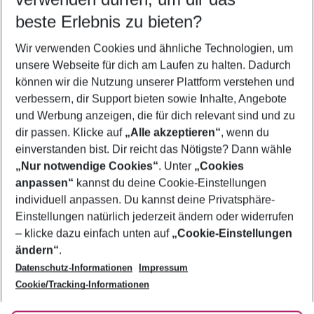
12.08.26
–
10.08.27
5-8 Nächte
beste Erlebnis zu bieten?
Wer wird verreisen
Wir verwenden Cookies und ähnliche Technologien, um
2 Erwachsene
Keine Kinder
unsere Webseite für dich am Laufen zu halten. Dadurch
können wir die Nutzung unserer Plattform verstehen und
Mehr Filter anzeigen
verbessern, dir Support bieten sowie Inhalte, Angebote
und Werbung anzeigen, die für dich relevant sind und zu
dir passen. Klicke auf
„Alle akzeptieren“
, wenn du
einverstanden bist. Dir reicht das Nötigste? Dann wähle
„Nur notwendige Cookies“
. Unter
„Cookies
anpassen“
kannst du deine Cookie-Einstellungen
Footer
Footer navigation
individuell anpassen. Du kannst deine Privatsphäre-
Über uns
Einstellungen natürlich jederzeit ändern oder widerrufen
AGB
– klicke dazu einfach unten auf
„Cookie-Einstellungen
Service & Hilfe
Bestpreisgarantie
ändern“
.
Datenschutz-Informationen
Impressum
Agenturbetreuung
Cookie-Einstellungen ändern
Folge uns
Barrierefreies Reisen
Cookie/Tracking-Informationen
Cookie-Richtlinie
Check-in
Datenschutz