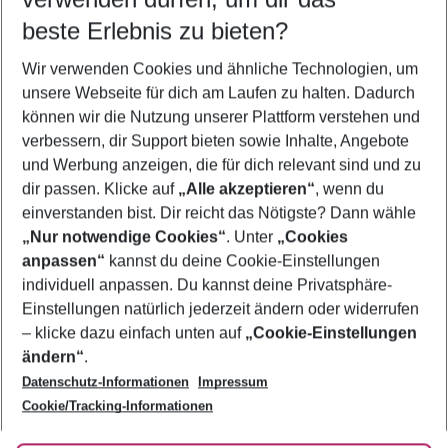
08.08.26
–
06.08.27
5-8 Nächte
beste Erlebnis zu bieten?
Wer wird verreisen
Wir verwenden Cookies und ähnliche Technologien, um
2 Erwachsene
Keine Kinder
unsere Webseite für dich am Laufen zu halten. Dadurch
können wir die Nutzung unserer Plattform verstehen und
Mehr Filter anzeigen
verbessern, dir Support bieten sowie Inhalte, Angebote
und Werbung anzeigen, die für dich relevant sind und zu
dir passen. Klicke auf
„Alle akzeptieren“
, wenn du
einverstanden bist. Dir reicht das Nötigste? Dann wähle
„Nur notwendige Cookies“
. Unter
„Cookies
anpassen“
kannst du deine Cookie-Einstellungen
Footer
Footer navigation
individuell anpassen. Du kannst deine Privatsphäre-
Über uns
Einstellungen natürlich jederzeit ändern oder widerrufen
AGB
– klicke dazu einfach unten auf
„Cookie-Einstellungen
Service & Hilfe
Bestpreisgarantie
ändern“
.
Datenschutz-Informationen
Impressum
Agenturbetreuung
Cookie-Einstellungen ändern
Folge uns
Barrierefreies Reisen
Cookie/Tracking-Informationen
Cookie-Richtlinie
Check-in
Datenschutz