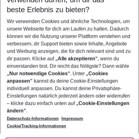
12.08.26
–
10.08.27
5-8 Nächte
beste Erlebnis zu bieten?
Wer wird verreisen
Wir verwenden Cookies und ähnliche Technologien, um
2 Erwachsene
Keine Kinder
unsere Webseite für dich am Laufen zu halten. Dadurch
können wir die Nutzung unserer Plattform verstehen und
Mehr Filter anzeigen
verbessern, dir Support bieten sowie Inhalte, Angebote
und Werbung anzeigen, die für dich relevant sind und zu
dir passen. Klicke auf
„Alle akzeptieren“
, wenn du
einverstanden bist. Dir reicht das Nötigste? Dann wähle
„Nur notwendige Cookies“
. Unter
„Cookies
anpassen“
kannst du deine Cookie-Einstellungen
Footer
Footer navigation
individuell anpassen. Du kannst deine Privatsphäre-
Über uns
Einstellungen natürlich jederzeit ändern oder widerrufen
AGB
– klicke dazu einfach unten auf
„Cookie-Einstellungen
Service & Hilfe
Bestpreisgarantie
ändern“
.
Datenschutz-Informationen
Impressum
Agenturbetreuung
Cookie-Einstellungen ändern
Folge uns
Barrierefreies Reisen
Cookie/Tracking-Informationen
Cookie-Richtlinie
Check-in
Datenschutz