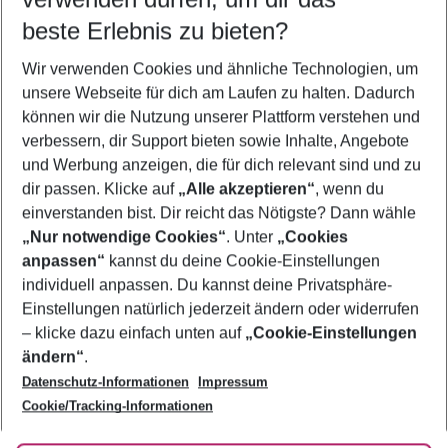
09.08.26
–
07.08.27
5-8 Nächte
beste Erlebnis zu bieten?
Wer wird verreisen
Wir verwenden Cookies und ähnliche Technologien, um
2 Erwachsene
Keine Kinder
unsere Webseite für dich am Laufen zu halten. Dadurch
können wir die Nutzung unserer Plattform verstehen und
Mehr Filter anzeigen
verbessern, dir Support bieten sowie Inhalte, Angebote
und Werbung anzeigen, die für dich relevant sind und zu
dir passen. Klicke auf
„Alle akzeptieren“
, wenn du
einverstanden bist. Dir reicht das Nötigste? Dann wähle
„Nur notwendige Cookies“
. Unter
„Cookies
anpassen“
kannst du deine Cookie-Einstellungen
Footer
Footer navigation
individuell anpassen. Du kannst deine Privatsphäre-
Über uns
Einstellungen natürlich jederzeit ändern oder widerrufen
AGB
– klicke dazu einfach unten auf
„Cookie-Einstellungen
Service & Hilfe
Bestpreisgarantie
ändern“
.
Datenschutz-Informationen
Impressum
Agenturbetreuung
Cookie-Einstellungen ändern
Folge uns
Barrierefreies Reisen
Cookie/Tracking-Informationen
Cookie-Richtlinie
Check-in
Datenschutz