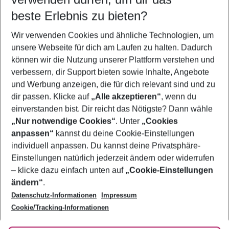
08.08.26
–
06.08.27
5-8 Nächte
beste Erlebnis zu bieten?
Wer wird verreisen
Wir verwenden Cookies und ähnliche Technologien, um
2 Erwachsene
Keine Kinder
unsere Webseite für dich am Laufen zu halten. Dadurch
können wir die Nutzung unserer Plattform verstehen und
Mehr Filter anzeigen
verbessern, dir Support bieten sowie Inhalte, Angebote
und Werbung anzeigen, die für dich relevant sind und zu
dir passen. Klicke auf
„Alle akzeptieren“
, wenn du
einverstanden bist. Dir reicht das Nötigste? Dann wähle
„Nur notwendige Cookies“
. Unter
„Cookies
anpassen“
kannst du deine Cookie-Einstellungen
Footer
Footer navigation
individuell anpassen. Du kannst deine Privatsphäre-
Über uns
Einstellungen natürlich jederzeit ändern oder widerrufen
AGB
– klicke dazu einfach unten auf
„Cookie-Einstellungen
Service & Hilfe
Bestpreisgarantie
ändern“
.
Datenschutz-Informationen
Impressum
Agenturbetreuung
Cookie-Einstellungen ändern
Folge uns
Barrierefreies Reisen
Cookie/Tracking-Informationen
Cookie-Richtlinie
Check-in
Datenschutz