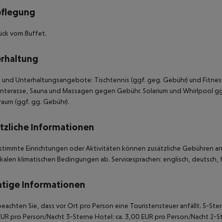
pflegung
ück vom Buffet.
rhaltung
 und Unterhaltungsangebote: Tischtennis (ggf. geg. Gebühr) und Fitness 
terasse, Sauna und Massagen gegen Gebühr. Solarium und Whirlpool ggf
raum (ggf. gg. Gebühr).
tzliche Informationen
stimmte Einrichtungen oder Aktivitäten können zusätzliche Gebühren anf
kalen klimatischen Bedingungen ab. Servicesprachen: englisch, deutsch, fr
tige Informationen
beachten Sie, dass vor Ort pro Person eine Touristensteuer anfällt. 5-Ste
UR pro Person/Nacht 3-Sterne Hotel: ca. 3,00 EUR pro Person/Nacht 2-Ste