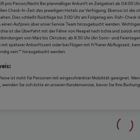
UR pro Person/Nacht Bei planmäßiger Ankunft im Zielgebiet ab 04:00 U
ellen Check-In-Zeit des jeweiligen Hotels zur Verfügung. Ebenso ist die 
alten. Dies schließt Rückflüge bis 3:00 Uhr am Folgetag ein. Früh-Chec
einen Aufpreis über unser Service Team hinzugebucht werden. Wichtiger H
schia ist die Überfahrt mit der Fähre von Neapel nach Ischia und zurück 
rbindungen von März bis Oktober, ab 8:30 Uhr (An Sonn- und Feiertagen 
 mit späterer Ankunftszeit oder bei Flügen mit fr?herer Abflugszeit, kan
dig sein."" hinzugebucht werden.
eis:
Reise ist nicht für Personen mit eingeschränkter Mobilität geeignet. We
 wenden Sie sich bitte an unseren Kundenservice, bevor Sie Ihre Buchung