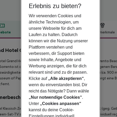
Erlebnis zu bieten?
Wir verwenden Cookies und
ähnliche Technologien, um
unsere Webseite für dich am
ebote
Hotelbeschreibung
Hotelmerkmale
Laufen zu halten. Dadurch
lbeschreibung
können wir die Nutzung unserer
Plattform verstehen und
nd Hotel Capodimonte
verbessern, dir Support bieten
4
sowie Inhalte, Angebote und
tel Grand Hotel Capodimonte liegt ca. 250 m vom Strand Sorrento Beach 
Werbung anzeigen, die für dich
Sorrento ist ca. 1 km entfernt (Amalfi ca. 31 km). Die nächstgelegenen Ba
relevant sind und zu dir passen.
würdigkeiten sind vom Hotel aus erreichbar: Vallone dei Mulini (ca. 900 
useum of Paper (ca. 19 km) und Museo Correale. Für Mobilität sorgt eine Bu
Klicke auf
„Alle akzeptieren“
,
fernt.
wenn du einverstanden bist. Dir
reicht das Nötigste? Dann wähle
merbeschreibung
„Nur notwendige Cookies“
.
Unter
„Cookies anpassen“
 Klassisch Zimmer: Die Zimmer sind ausgestattet mit Babybett (geg. Gebü
kannst du deine Cookie-
reen-Sat-TV sowie individuell regulierbarer Klimaanlage und individuell 
Einstellungen individuell