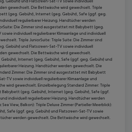
eg. Gebühr) und Flatscreen-Sat-TV sowie individuell
erden gewechselt. Die Bettwäsche wird gewechselt. Triple
bett (geg. Gebühr), Internet (geg. Gebühr), Safe (ggf. geg.
individuell regulierbarer Heizung. Handtücher werden
iorSuite: Die Zimmer sind ausgestattet mit Babybett (geg.
sowie individuell regulierbarer Klimaanlage und individuell
hselt. Triple JuniorSuite: Triple Suite: Die Zimmer sind
eg. Gebühr) und Flatscreen-Sat-TV sowie individuell
erden gewechselt. Die Bettwäsche wird gewechselt.
 Gebühr), Internet (geg. Gebühr), Safe (ggf. geg. Gebühr) und
regulierbarer Heizung. Handtücher werden gewechselt. Die
andard Zimmer: Die Zimmer sind ausgestattet mit Babybett
Sat-TV sowie individuell regulierbarer Klimaanlage und
che wird gewechselt. Einzelbelegung Standard Zimmer: Triple
t Babybett (geg. Gebühr), Internet (geg. Gebühr), Safe (ggf.
 und individuell regulierbarer Heizung. Handtücher werden
ea View, Balkon): Triple Deluxe Zimmer (Partieller Meerblick):
hr), Safe (ggf. geg. Gebühr) und Flatscreen-Sat-TV sowie
andtücher werden gewechselt. Die Bettwäsche wird gewechselt.