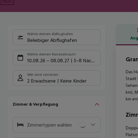
Next
Wähle deinen Abflughafen
Ang
Beliebiger Abflughafen
Hote
Wähle deinen Reisezeitraum
Gra
10.08.26
–
08.08.27
5-8 Nächte
Das Ho
Wer wird verreisen
Stadt 
2 Erwachsene
Keine Kinder
Sehens
km), M
km ent
Zimmer & Verpflegung
Zim
Zimmertypen wählen
Doppel
Flatsc