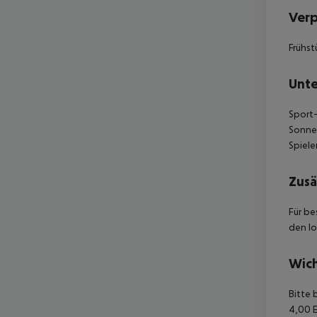
Ver
Frühst
Unte
Sport-
Sonnen
Spiele
Zusä
Für be
den lo
Wich
Bitte 
4,00 E