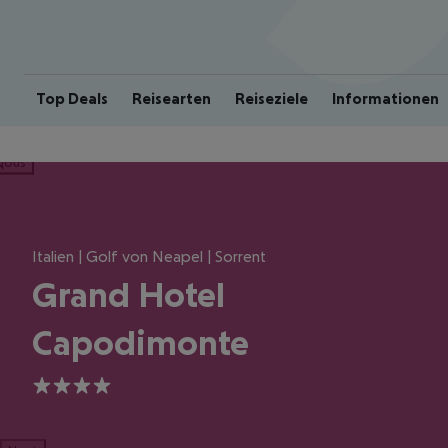
Top Deals
Reisearten
Reiseziele
Informationen
ious
Italien | Golf von Neapel | Sorrent
Grand Hotel
Capodimonte
4