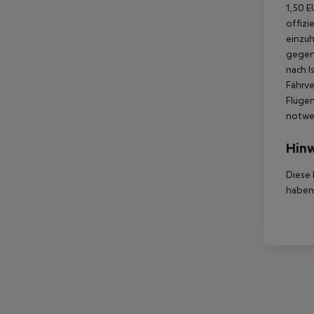
1,50 E
offizi
einzuh
gegen 
nach I
Fährve
Flügen
notwen
Hinw
Diese 
haben,