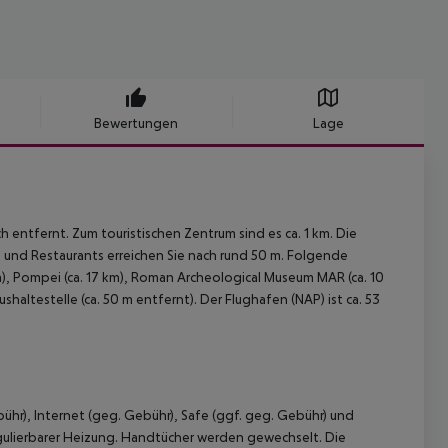
Bewertungen
Lage
entfernt. Zum touristischen Zentrum sind es ca. 1 km. Die
rs und Restaurants erreichen Sie nach rund 50 m. Folgende
m), Pompei (ca. 17 km), Roman Archeological Museum MAR (ca. 10
shaltestelle (ca. 50 m entfernt). Der Flughafen (NAP) ist ca. 53
hr), Internet (geg. Gebühr), Safe (ggf. geg. Gebühr) und
regulierbarer Heizung. Handtücher werden gewechselt. Die