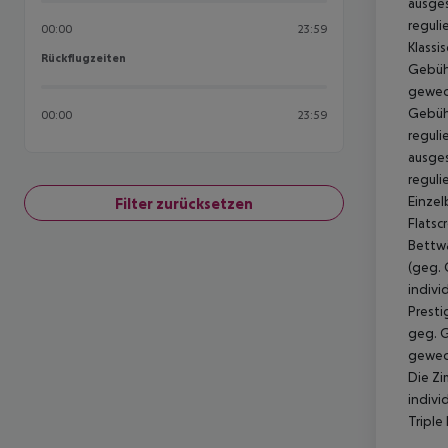
ausges
reguli
00:00
23:59
Klassi
Rückflugzeiten
Rückflugzeiten
Gebühr
gewech
Gebühr
00:00
23:59
reguli
ausges
reguli
Einzel
Filter zurücksetzen
Flatsc
Bettwä
(geg. 
indivi
Presti
geg. G
gewech
Die Zi
indivi
Triple