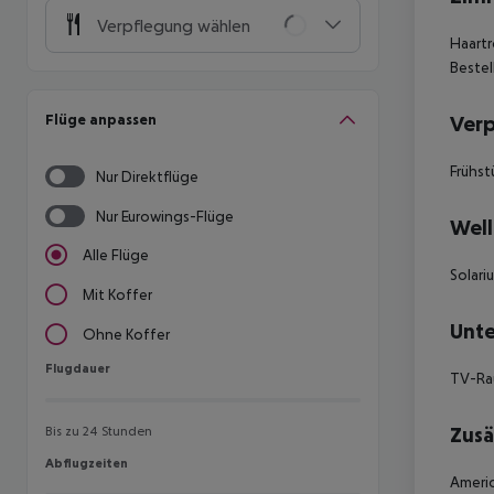
Verpflegung wählen
Haartr
Bestel
Flüge anpassen
Ver
Frühs
Nur Direktflüge
Nur Eurowings-Flüge
Well
Alle Flüge
Solari
Mit Koffer
Unte
Ohne Koffer
Flugdauer
Flugdauer
TV-R
Zusä
Bis zu 24 Stunden
Abflugzeiten
Abflugzeiten
Americ