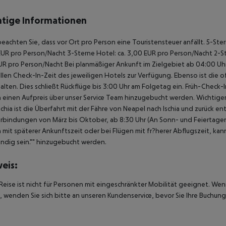
tige Informationen
beachten Sie, dass vor Ort pro Person eine Touristensteuer anfällt. 5-Ste
UR pro Person/Nacht 3-Sterne Hotel: ca. 3,00 EUR pro Person/Nacht 2-Ste
UR pro Person/Nacht Bei planmäßiger Ankunft im Zielgebiet ab 04:00 U
ellen Check-In-Zeit des jeweiligen Hotels zur Verfügung. Ebenso ist die 
alten. Dies schließt Rückflüge bis 3:00 Uhr am Folgetag ein. Früh-Chec
einen Aufpreis über unser Service Team hinzugebucht werden. Wichtiger H
schia ist die Überfahrt mit der Fähre von Neapel nach Ischia und zurück 
rbindungen von März bis Oktober, ab 8:30 Uhr (An Sonn- und Feiertagen 
 mit späterer Ankunftszeit oder bei Flügen mit fr?herer Abflugszeit, kan
dig sein."" hinzugebucht werden.
eis:
Reise ist nicht für Personen mit eingeschränkter Mobilität geeignet. We
 wenden Sie sich bitte an unseren Kundenservice, bevor Sie Ihre Buchung