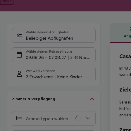
Next
Wähle deinen Abflughafen
Ang
Beliebiger Abflughafen
Hote
Wähle deinen Reisezeitraum
Casa
09.08.26
–
07.08.27
5-8 Nächte
Im 18 
Wer wird verreisen
wünsch
2 Erwachsene
Keine Kinder
Ziel
Zimmer & Verpflegung
Sehr r
Entfer
andere
Zimmertypen wählen
Zim