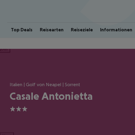
Top Deals
Reisearten
Reiseziele
Informationen
ious
Italien | Golf von Neapel | Sorrent
Casale Antonietta
3