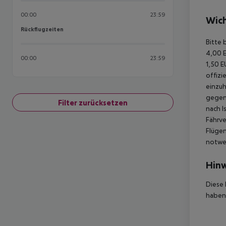
00:00
23:59
Wich
Rückflugzeiten
Rückflugzeiten
Bitte 
4,00 E
00:00
23:59
1,50 E
offizi
einzuh
gegen 
Filter zurücksetzen
nach I
Fährve
Flügen
notwen
Hinw
Diese 
haben,