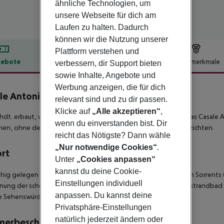
ähnliche Technologien, um
unsere Webseite für dich am
Laufen zu halten. Dadurch
können wir die Nutzung unserer
Plattform verstehen und
ebote
Hotelbeschreibung
Hotelmerkmale
verbessern, dir Support bieten
sowie Inhalte, Angebote und
lbeschreibung
Werbung anzeigen, die für dich
le Antonietta
relevant sind und zu dir passen.
3
Klicke auf
„Alle akzeptieren“
,
Jhdt. erbaut, völlig in der Natur und der Ruhe eingebettet
ist das Casale A
wenn du einverstanden bist. Dir
en, ohne deshalb auf den Komfort einer Hotelstruktur zu verzichten.
reicht das Nötigste? Dann wähle
„Nur notwendige Cookies“
.
ort
Unter
„Cookies anpassen“
kannst du deine Cookie-
uhig gelegen und nicht weit entfernt vom historischen Zentrum Sorrents (
Einstellungen individuell
nung der schöne Sandstrand ?Marina di Puolo` sowie das Felsstrandbad ?
anpassen. Du kannst deine
 Sehenswürdigkeiten Kampaniens sind leicht zu entdecken.
Privatsphäre-Einstellungen
natürlich jederzeit ändern oder
merbeschreibung