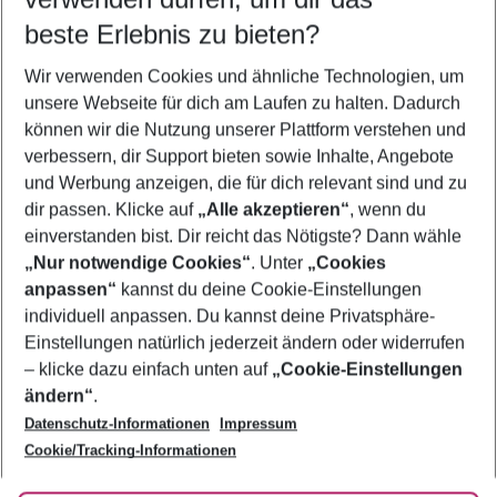
09.08.26
–
07.08.27
5-8 Nächte
beste Erlebnis zu bieten?
Wer wird verreisen
Wir verwenden Cookies und ähnliche Technologien, um
2 Erwachsene
Keine Kinder
unsere Webseite für dich am Laufen zu halten. Dadurch
können wir die Nutzung unserer Plattform verstehen und
Mehr Filter anzeigen
verbessern, dir Support bieten sowie Inhalte, Angebote
und Werbung anzeigen, die für dich relevant sind und zu
dir passen. Klicke auf
„Alle akzeptieren“
, wenn du
einverstanden bist. Dir reicht das Nötigste? Dann wähle
„Nur notwendige Cookies“
. Unter
„Cookies
anpassen“
kannst du deine Cookie-Einstellungen
Footer
Footer navigation
individuell anpassen. Du kannst deine Privatsphäre-
Über uns
Einstellungen natürlich jederzeit ändern oder widerrufen
AGB
– klicke dazu einfach unten auf
„Cookie-Einstellungen
Service & Hilfe
Bestpreisgarantie
ändern“
.
Datenschutz-Informationen
Impressum
Agenturbetreuung
Cookie-Einstellungen ändern
Folge uns
Barrierefreies Reisen
Cookie/Tracking-Informationen
Cookie-Richtlinie
Check-in
Datenschutz