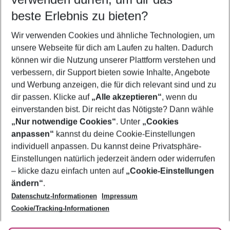
07.08.26
–
05.08.27
5-8 Nächte
beste Erlebnis zu bieten?
Wer wird verreisen
Wir verwenden Cookies und ähnliche Technologien, um
2 Erwachsene
Keine Kinder
unsere Webseite für dich am Laufen zu halten. Dadurch
können wir die Nutzung unserer Plattform verstehen und
Mehr Filter anzeigen
verbessern, dir Support bieten sowie Inhalte, Angebote
und Werbung anzeigen, die für dich relevant sind und zu
dir passen. Klicke auf
„Alle akzeptieren“
, wenn du
einverstanden bist. Dir reicht das Nötigste? Dann wähle
„Nur notwendige Cookies“
. Unter
„Cookies
anpassen“
kannst du deine Cookie-Einstellungen
Footer
Footer navigation
individuell anpassen. Du kannst deine Privatsphäre-
Über uns
Einstellungen natürlich jederzeit ändern oder widerrufen
AGB
– klicke dazu einfach unten auf
„Cookie-Einstellungen
Service & Hilfe
Bestpreisgarantie
ändern“
.
Datenschutz-Informationen
Impressum
Agenturbetreuung
Cookie-Einstellungen ändern
Folge uns
Barrierefreies Reisen
Cookie/Tracking-Informationen
Cookie-Richtlinie
Check-in
Datenschutz