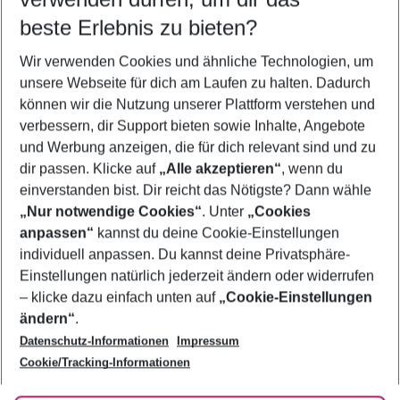
08.08.26
–
06.08.27
5-8 Nächte
beste Erlebnis zu bieten?
Wer wird verreisen
Wir verwenden Cookies und ähnliche Technologien, um
2 Erwachsene
Keine Kinder
unsere Webseite für dich am Laufen zu halten. Dadurch
können wir die Nutzung unserer Plattform verstehen und
Mehr Filter anzeigen
verbessern, dir Support bieten sowie Inhalte, Angebote
und Werbung anzeigen, die für dich relevant sind und zu
dir passen. Klicke auf
„Alle akzeptieren“
, wenn du
einverstanden bist. Dir reicht das Nötigste? Dann wähle
„Nur notwendige Cookies“
. Unter
„Cookies
anpassen“
kannst du deine Cookie-Einstellungen
Footer
Footer navigation
individuell anpassen. Du kannst deine Privatsphäre-
Über uns
Einstellungen natürlich jederzeit ändern oder widerrufen
AGB
– klicke dazu einfach unten auf
„Cookie-Einstellungen
Service & Hilfe
Bestpreisgarantie
ändern“
.
Datenschutz-Informationen
Impressum
Agenturbetreuung
Cookie-Einstellungen ändern
Folge uns
Barrierefreies Reisen
Cookie/Tracking-Informationen
Cookie-Richtlinie
Check-in
Datenschutz