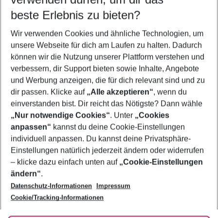
10.08.26
–
08.08.27
5-8 Nächte
beste Erlebnis zu bieten?
Wer wird verreisen
Wir verwenden Cookies und ähnliche Technologien, um
2 Erwachsene
Keine Kinder
unsere Webseite für dich am Laufen zu halten. Dadurch
können wir die Nutzung unserer Plattform verstehen und
Mehr Filter anzeigen
verbessern, dir Support bieten sowie Inhalte, Angebote
und Werbung anzeigen, die für dich relevant sind und zu
dir passen. Klicke auf
„Alle akzeptieren“
, wenn du
einverstanden bist. Dir reicht das Nötigste? Dann wähle
„Nur notwendige Cookies“
. Unter
„Cookies
anpassen“
kannst du deine Cookie-Einstellungen
Footer
Footer navigation
individuell anpassen. Du kannst deine Privatsphäre-
Über uns
Einstellungen natürlich jederzeit ändern oder widerrufen
AGB
– klicke dazu einfach unten auf
„Cookie-Einstellungen
Service & Hilfe
Bestpreisgarantie
ändern“
.
Datenschutz-Informationen
Impressum
Agenturbetreuung
Cookie-Einstellungen ändern
Folge uns
Barrierefreies Reisen
Cookie/Tracking-Informationen
Cookie-Richtlinie
Check-in
Datenschutz