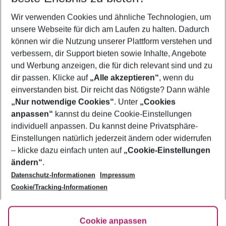
Wer wird verreisen
Wir verwenden Cookies und ähnliche Technologien, um
2 Erwachsene
Keine Kinder
unsere Webseite für dich am Laufen zu halten. Dadurch
können wir die Nutzung unserer Plattform verstehen und
Mehr Filter anzeigen
verbessern, dir Support bieten sowie Inhalte, Angebote
und Werbung anzeigen, die für dich relevant sind und zu
dir passen. Klicke auf
„Alle akzeptieren“
, wenn du
einverstanden bist. Dir reicht das Nötigste? Dann wähle
„Nur notwendige Cookies“
. Unter
„Cookies
anpassen“
kannst du deine Cookie-Einstellungen
Footer
Footer navigation
individuell anpassen. Du kannst deine Privatsphäre-
Über uns
Einstellungen natürlich jederzeit ändern oder widerrufen
AGB
– klicke dazu einfach unten auf
„Cookie-Einstellungen
Service & Hilfe
Bestpreisgarantie
ändern“
.
Datenschutz-Informationen
Impressum
Agenturbetreuung
Cookie-Einstellungen ändern
Folge uns
Barrierefreies Reisen
Cookie/Tracking-Informationen
Cookie-Richtlinie
Check-in
Datenschutz
FAQ
Fakten
Cookie anpassen
HanseMerkur Reiseversicherung
Flexibel buchen