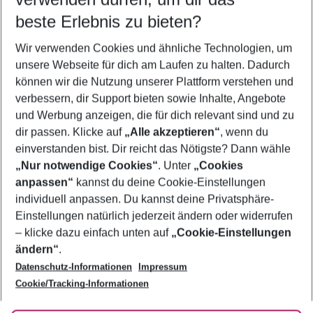
10.08.26
–
08.08.27
5-8 Nächte
beste Erlebnis zu bieten?
Wer wird verreisen
Wir verwenden Cookies und ähnliche Technologien, um
2 Erwachsene
Keine Kinder
unsere Webseite für dich am Laufen zu halten. Dadurch
können wir die Nutzung unserer Plattform verstehen und
Mehr Filter anzeigen
verbessern, dir Support bieten sowie Inhalte, Angebote
und Werbung anzeigen, die für dich relevant sind und zu
dir passen. Klicke auf
„Alle akzeptieren“
, wenn du
einverstanden bist. Dir reicht das Nötigste? Dann wähle
„Nur notwendige Cookies“
. Unter
„Cookies
anpassen“
kannst du deine Cookie-Einstellungen
Footer
Footer navigation
individuell anpassen. Du kannst deine Privatsphäre-
Über uns
Einstellungen natürlich jederzeit ändern oder widerrufen
AGB
– klicke dazu einfach unten auf
„Cookie-Einstellungen
Service & Hilfe
Bestpreisgarantie
ändern“
.
Datenschutz-Informationen
Impressum
Agenturbetreuung
Cookie-Einstellungen ändern
Folge uns
Barrierefreies Reisen
Cookie/Tracking-Informationen
Cookie-Richtlinie
Check-in
Datenschutz