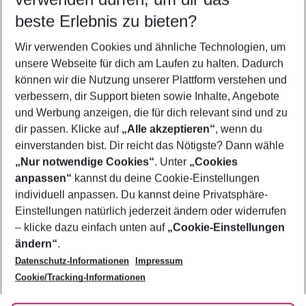
10.08.26
–
08.08.27
5-8 Nächte
beste Erlebnis zu bieten?
Wer wird verreisen
Wir verwenden Cookies und ähnliche Technologien, um
2 Erwachsene
Keine Kinder
unsere Webseite für dich am Laufen zu halten. Dadurch
können wir die Nutzung unserer Plattform verstehen und
Mehr Filter anzeigen
verbessern, dir Support bieten sowie Inhalte, Angebote
und Werbung anzeigen, die für dich relevant sind und zu
dir passen. Klicke auf
„Alle akzeptieren“
, wenn du
einverstanden bist. Dir reicht das Nötigste? Dann wähle
„Nur notwendige Cookies“
. Unter
„Cookies
anpassen“
kannst du deine Cookie-Einstellungen
Footer
Footer navigation
individuell anpassen. Du kannst deine Privatsphäre-
Über uns
Einstellungen natürlich jederzeit ändern oder widerrufen
AGB
– klicke dazu einfach unten auf
„Cookie-Einstellungen
Service & Hilfe
Bestpreisgarantie
ändern“
.
Datenschutz-Informationen
Impressum
Agenturbetreuung
Cookie-Einstellungen ändern
Folge uns
Barrierefreies Reisen
Cookie/Tracking-Informationen
Cookie-Richtlinie
Check-in
Datenschutz