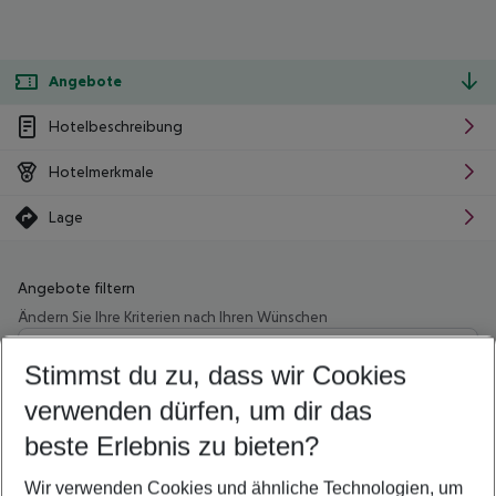
Angebote
Hotelbeschreibung
Hotelmerkmale
Lage
Angebote filtern
Ändern Sie Ihre Kriterien nach Ihren Wünschen
Wähle deinen Abflughafen
Beliebiger Abflughafen
Stimmst du zu, dass wir Cookies
verwenden dürfen, um dir das
Wähle deinen Reisezeitraum
12.08.26
–
10.08.27
5-8 Nächte
beste Erlebnis zu bieten?
Wer wird verreisen
Wir verwenden Cookies und ähnliche Technologien, um
2 Erwachsene
Keine Kinder