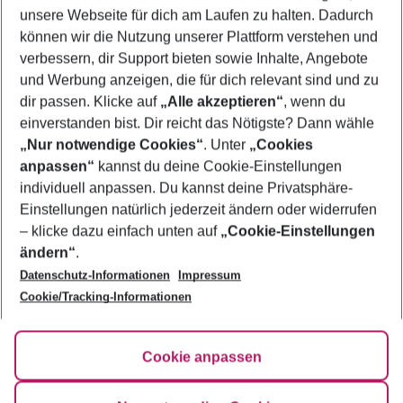
unsere Webseite für dich am Laufen zu halten. Dadurch
können wir die Nutzung unserer Plattform verstehen und
Mehr Filter anzeigen
verbessern, dir Support bieten sowie Inhalte, Angebote
und Werbung anzeigen, die für dich relevant sind und zu
dir passen. Klicke auf
„Alle akzeptieren“
, wenn du
einverstanden bist. Dir reicht das Nötigste? Dann wähle
„Nur notwendige Cookies“
. Unter
„Cookies
anpassen“
kannst du deine Cookie-Einstellungen
Footer
Footer navigation
individuell anpassen. Du kannst deine Privatsphäre-
Über uns
Einstellungen natürlich jederzeit ändern oder widerrufen
AGB
– klicke dazu einfach unten auf
„Cookie-Einstellungen
Service & Hilfe
Bestpreisgarantie
ändern“
.
Datenschutz-Informationen
Impressum
Agenturbetreuung
Cookie-Einstellungen ändern
Folge uns
Barrierefreies Reisen
Cookie/Tracking-Informationen
Cookie-Richtlinie
Check-in
Datenschutz
FAQ
Fakten
Cookie anpassen
HanseMerkur Reiseversicherung
Flexibel buchen
Hilfe & Kontakt
Impressum
Newsletter