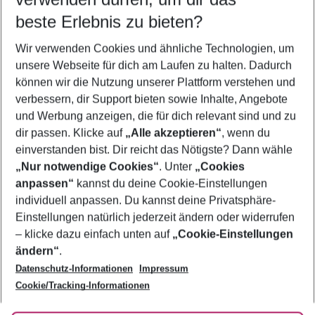
09.08.26
–
07.08.27
5-8 Nächte
beste Erlebnis zu bieten?
Wer wird verreisen
Wir verwenden Cookies und ähnliche Technologien, um
2 Erwachsene
Keine Kinder
unsere Webseite für dich am Laufen zu halten. Dadurch
können wir die Nutzung unserer Plattform verstehen und
Mehr Filter anzeigen
verbessern, dir Support bieten sowie Inhalte, Angebote
und Werbung anzeigen, die für dich relevant sind und zu
dir passen. Klicke auf
„Alle akzeptieren“
, wenn du
einverstanden bist. Dir reicht das Nötigste? Dann wähle
„Nur notwendige Cookies“
. Unter
„Cookies
anpassen“
kannst du deine Cookie-Einstellungen
Footer
Footer navigation
individuell anpassen. Du kannst deine Privatsphäre-
Über uns
Einstellungen natürlich jederzeit ändern oder widerrufen
AGB
– klicke dazu einfach unten auf
„Cookie-Einstellungen
Service & Hilfe
Bestpreisgarantie
ändern“
.
Datenschutz-Informationen
Impressum
Agenturbetreuung
Cookie-Einstellungen ändern
Folge uns
Barrierefreies Reisen
Cookie/Tracking-Informationen
Cookie-Richtlinie
Check-in
Datenschutz