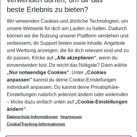
10.08.26
–
08.08.27
5-8 Nächte
beste Erlebnis zu bieten?
Wer wird verreisen
Wir verwenden Cookies und ähnliche Technologien, um
2 Erwachsene
Keine Kinder
unsere Webseite für dich am Laufen zu halten. Dadurch
können wir die Nutzung unserer Plattform verstehen und
Mehr Filter anzeigen
verbessern, dir Support bieten sowie Inhalte, Angebote
und Werbung anzeigen, die für dich relevant sind und zu
dir passen. Klicke auf
„Alle akzeptieren“
, wenn du
einverstanden bist. Dir reicht das Nötigste? Dann wähle
„Nur notwendige Cookies“
. Unter
„Cookies
anpassen“
kannst du deine Cookie-Einstellungen
Footer
Footer navigation
individuell anpassen. Du kannst deine Privatsphäre-
Über uns
Einstellungen natürlich jederzeit ändern oder widerrufen
AGB
– klicke dazu einfach unten auf
„Cookie-Einstellungen
Service & Hilfe
Bestpreisgarantie
ändern“
.
Datenschutz-Informationen
Impressum
Agenturbetreuung
Cookie-Einstellungen ändern
Folge uns
Barrierefreies Reisen
Cookie/Tracking-Informationen
Cookie-Richtlinie
Check-in
Datenschutz