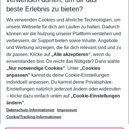
12.08.26
–
10.08.27
5-8 Nächte
beste Erlebnis zu bieten?
Wer wird verreisen
Wir verwenden Cookies und ähnliche Technologien, um
2 Erwachsene
Keine Kinder
unsere Webseite für dich am Laufen zu halten. Dadurch
können wir die Nutzung unserer Plattform verstehen und
Mehr Filter anzeigen
verbessern, dir Support bieten sowie Inhalte, Angebote
und Werbung anzeigen, die für dich relevant sind und zu
dir passen. Klicke auf
„Alle akzeptieren“
, wenn du
einverstanden bist. Dir reicht das Nötigste? Dann wähle
„Nur notwendige Cookies“
. Unter
„Cookies
anpassen“
kannst du deine Cookie-Einstellungen
Footer
Footer navigation
individuell anpassen. Du kannst deine Privatsphäre-
Über uns
Einstellungen natürlich jederzeit ändern oder widerrufen
AGB
– klicke dazu einfach unten auf
„Cookie-Einstellungen
Service & Hilfe
Bestpreisgarantie
ändern“
.
Datenschutz-Informationen
Impressum
Agenturbetreuung
Cookie-Einstellungen ändern
Folge uns
Barrierefreies Reisen
Cookie/Tracking-Informationen
Cookie-Richtlinie
Check-in
Datenschutz